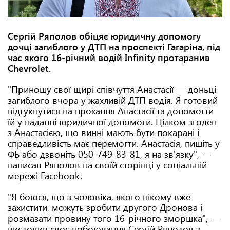
Сергій Ряполов обіцяє юридичну допомогу
дочці загиблого у ДТП на проспекті Гагаріна, під
час якого 16-річний водій Infinity протаранив
Chevrolet.
"Приношу свої щирі співчуття Анастасії — доньці
загиблого вчора у жахливій ДТП водія. Я готовий
відгукнутися на прохання Анастасії та допомогти
їй у наданні юридичної допомоги. Цілком згоден
з Анастасією, що винні мають бути покарані і
справедливість має перемогти. Анастасія, пишіть у
ФБ або дзвоніть 050-749-83-81, я на зв'язку", —
написав Ряполов на своїй сторінці у соціальній
мережі Facebook.
"Я боюся, що з чоловіка, якого нікому вже
захистити, можуть зробити другого Дронова і
розмазати провину того 16-річного зморшка", —
висловив своє побоювання Сергій Ряполов з