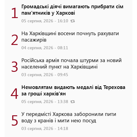
1
Громадські діячі вимагають прибрати сім
пам'ятників у Харкові
05 серпня, 2026 - 16:10
2
На Харківщині восени почнуть рахувати
пасажирів
04 серпня, 2026 - 08:11
3
Російська армія почала штурми за новий
населений пункт на Харківщині
03 серпня, 2026 - 09:45
4
Немовлятам видають медалі від Терехова
за гроші харків'ян
05 серпня, 2026 - 13:38
5
У передмісті Харкова заборонили пити
воду з кранів і мити нею посуд
03 серпня, 2026 - 14:18