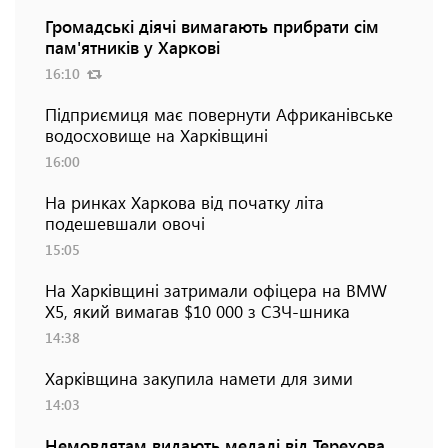
Громадські діячі вимагають прибрати сім
пам'ятників у Харкові
16:10
Підприємиця має повернути Африканівське
водосховище на Харківщині
16:00
На ринках Харкова від початку літа
подешевшали овочі
15:05
На Харківщині затримали офіцера на BMW
Х5, який вимагав $10 000 з СЗЧ-шника
14:38
Харківщина закупила намети для зими
14:03
Немовлятам видають медалі від Терехова