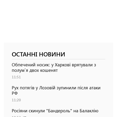
ОСТАННІ НОВИНИ
Обпечений носик: у Харкові врятували з
полум`я двох кошенят
11:51
Рух потягів у Лозовій зупинили після атаки
РФ
11:20
Росіяни скинули "Бандероль" на Балаклію