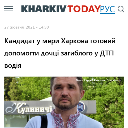
Перейти
РУС
П
до
основного
27 жовтня, 2021 - 14:50
вмісту
Кандидат у мери Харкова готовий
допомогти дочці загиблого у ДТП
водія
Фото: Сергей Ряполов / Facebook