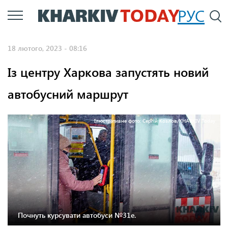
Перейти
РУС
П
до
основного
18 лютого, 2023 - 08:16
вмісту
Із центру Харкова запустять новий
автобусний маршрут
Ілюстративне фото: Сергій Козлов/KHARKIV Today
Почнуть курсувати автобуси №31е.