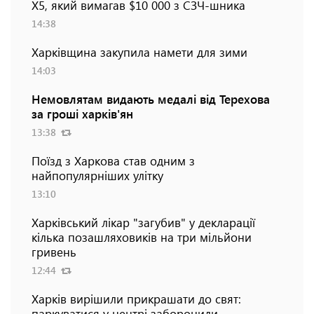
Х5, який вимагав $10 000 з СЗЧ-шника
14:38
Харківщина закупила намети для зими
14:03
Немовлятам видають медалі від Терехова
за гроші харків'ян
13:38
Поїзд з Харкова став одним з
найпопулярніших улітку
13:10
Харківський лікар "загубив" у декларації
кілька позашляховиків на три мільйони
гривень
12:44
Харків вирішили прикрашати до свят:
паркуватися у центрі заборонили