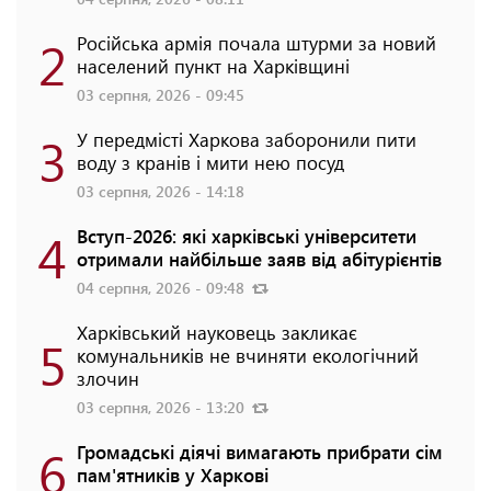
2
Російська армія почала штурми за новий
населений пункт на Харківщині
03 серпня, 2026 - 09:45
3
У передмісті Харкова заборонили пити
воду з кранів і мити нею посуд
03 серпня, 2026 - 14:18
4
Вступ-2026: які харківські університети
отримали найбільше заяв від абітурієнтів
04 серпня, 2026 - 09:48
Харківський науковець закликає
5
комунальників не вчиняти екологічний
злочин
03 серпня, 2026 - 13:20
6
Громадські діячі вимагають прибрати сім
пам'ятників у Харкові