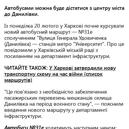
Автобусами можна буде дістатися з центру міста
до Данилівки.
Із понеділка 20 лютого у Харкові почне курсувати
новий автобусний маршрут — №31е
сполученням "Вулиця Генерала Удовиченка
(Данилівка) — станція метро "Університет". Про це
повідомили у Харківській міській раді з
посиланням на департамент інфраструктури.
ЧИТАЙТЕ ТАКОЖ:
У Харкові затвердили нову
транспортну схему на час війни (список
маршрутів)
"Це пов'язано з необхідністю забезпечення
пасажирських перевезень мешканців селища
Данилівка на період воєнного стану", — пояснили
введення нового маршруту у департаменті
інфраструктури.
Автобуси №31е
ходитимуть наступним чином: