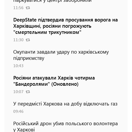
11:56
DeepState підтвердив просування ворога на
Харківщині, росіяни погрожують
"смертельним трикутником"
11:30
Окупанти завдали удару по харківському
підприємству
10:43
Росіяни атакували Харків чотирма
"Бандеролями" (Оновлено)
10:07
У передмісті Харкова на добу відключать газ
09:46
Російський дрон убив польського волонтера
у Харкові