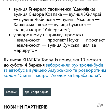
вулиця Генерала Удовиченка (Данилівка) —
вулиця Сидора Ковпака — вулиця Жилярді
— вулиця Чебишева — вулиця Чкалова —
Харківське шосе — вулиця Сумська —
станція метро "Університет";
у зворотному напрямку: проспект
Незалежності — проспект Науки — проспект
Незалежності — вулиця Сумська і далі за
маршрутом.
Як писав KHARKIV Today, із понеділка 13 лютого
до суботи 4 березня
заборонили рух тролейбусів
та автобусів вулицею Амурською та розворотним
колом "Станція метро "Академіка Барабашова"
.
автобус
транспорт Харків