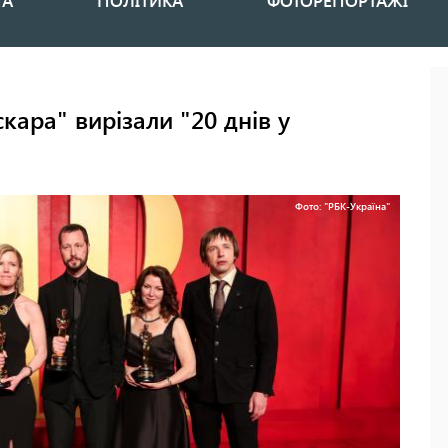
НА
ПОЛІТИКА
ФОТОРЕПОРТАЖІ
скара" вирізали "20 днів у
Фото: "РБК-Україна"