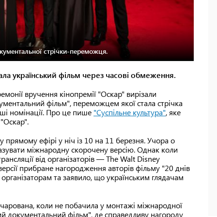
окументальної стрічки-переможця.
зала український фільм через часові обмеження.
ремонії вручення кінопремії "Оскар" вирізали
ентальний фільм", переможцем якої стала стрічка
інші номінації. Про це пише
"Суспільне культура"
, яке
"Оскар".
прямому ефірі у ніч із 10 на 11 березня. Учора о
казувати міжнародну скорочену версію. Однак коли
ансляції від організаторів — The Walt Disney
 версії прибране нагородження авторів фільму "20 днів
я організаторам та заявило, що українським глядачам
чарована, коли не побачила у монтажі міжнародної
й документальний фільм", де справедливу нагороду