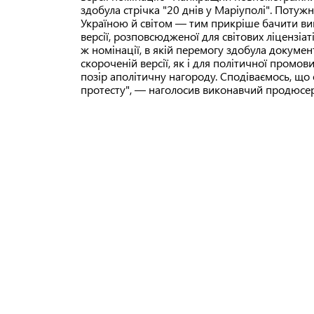
здобула стрічка "20 днів у Маріуполі". Поту
Україною й світом — тим прикріше бачити ви
версії, розповсюдженої для світових ліцензіат
ж номінації, в якій перемогу здобула докумен
скороченій версії, як і для політичної пром
позір аполітичну нагороду. Сподіваємось, що
протесту", — наголосив виконавчий продюсер 