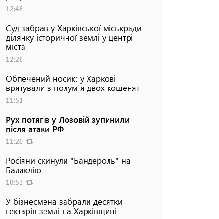
12:48
Суд забрав у Харківської міськради
ділянку історичної землі у центрі
міста
12:26
Обпечений носик: у Харкові
врятували з полум`я двох кошенят
11:51
Рух потягів у Лозовій зупинили
після атаки РФ
11:20
Росіяни скинули "Бандероль" на
Балаклію
10:53
У бізнесмена забрали десятки
гектарів землі на Харківщині