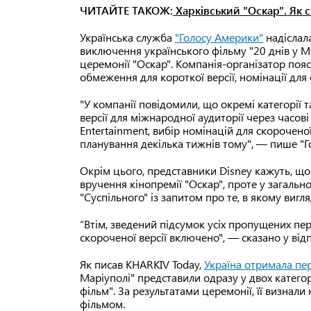
ЧИТАЙТЕ ТАКОЖ:
Харківський "Оскар". Як 
Українська служба
"Голосу Америки"
надіслал
виключення українського фільму "20 днів у Ма
церемонії "Оскар". Компанія-організатор поя
обмеження для короткої версії, номінації для
"У компанії повідомили, що окремі категорії
версії для міжнародної аудиторії через часов
Entertainment, вибір номінацій для скорочен
планування декілька тижнів тому", — пише "Г
Окрім цього, представники Disney кажуть, що 
вручення кінопремії "Оскар", проте у загаль
"Суспільного" із запитом про те, в якому вигл
“Втім, зведений підсумок усіх пропущених пере
скороченої версії включено", — сказано у відп
Як писав KHARKIV Today,
Україна отримала пе
Маріуполі" представили одразу у двох катег
фільм". За результатами церемонії, її визн
фільмом.