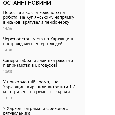
ОСТАННІ НОВИНИ
Пересіла з крісла колісного на
робота. На Куп'янському напрямку
військові врятували пенсіонерку
14:56
Через обстріл міста на Харківщині
постраждали шестеро людей
14:30
Сапери забрали залишки ракети з
підприємства в Богодухові
13:55
У прикордонній громаді на
Харківщині вирішили витратити 1,7
млн гривень на ремонт сільради
13:13
У Харкові затримали фейкового
рятувальника