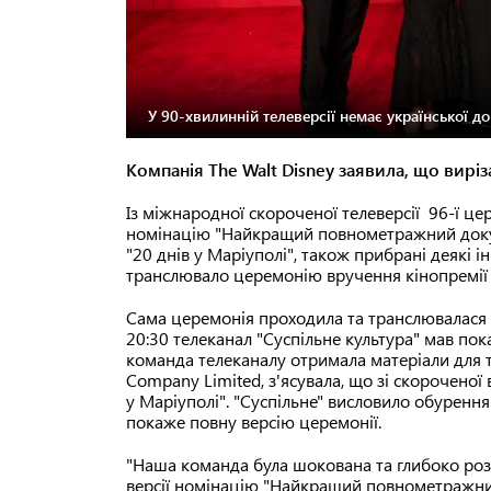
У 90-хвилинній телеверсії немає української д
Компанія The Walt Disney заявила, що вирі
Із міжнародної скороченої телеверсії 96-ї це
номінацію "Найкращий повнометражний докум
"20 днів у Маріуполі", також прибрані деякі 
транслювало церемонію вручення кінопремії 
Сама церемонія проходила та транслювалася у 
20:30 телеканал "Суспільне культура" мав по
команда телеканалу отримала матеріали для тр
Company Limited, з'ясувала, що зі скороченої
у Маріуполі". "Суспільне" висловило обуренн
покаже повну версію церемонії.
"Наша команда була шокована та глибоко роз
версії номінацію "Найкращий повнометражни