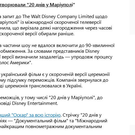
створювали "20 днів у Маріупол
і"
а запит до The Walt Disney Company Limited щодо
ріуполі" із міжнародної скороченої телеверсії
снила, що вирізала деякі нагородження через часові
 скороченої версії обирали раніше.
 та частини шоу не вдалося включити до 90-хвилинної
і обмеження. За словами представників Disney
ої версії визначили заздалегідь — упродовж процесу
олос Америки".
український фільм є у скороченій версії церемонії
ному підсумку переможців. Компанія звернулася до
яді церемонія транслювалася в Україні.
можців, у тому числі "20 днів у Маріуполі", до
овіді Disney Entertainment.
рший "Оскар" за всю історію
. Стрічку "20 днів у
оріях — "Документальний фільм" та "Міжнародний
али найкращим повнометражним документальним