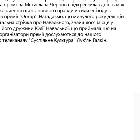
жна промова Мстислава Чернова підкреслила єдність між
ключення цього повного правди й сили епізоду з
ів премії "Оскар". Нагадаємо, що минулого року для цієї
тальна стрічка про Навального, знайшлося місце у
ови його дружини Юлії Навальної, що приймала цю на
 організатори премії дослухаються до нашого
телеканалу "Суспільне Культура" Лук'ян Галкін.