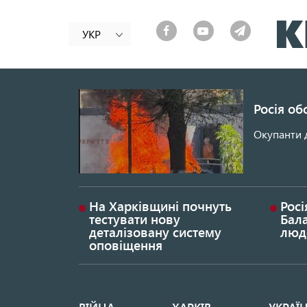
УКР
Росія об
Окупанти 
На Харківщині почнуть
Росі
тестувати нову
Бала
деталізовану систему
люд
оповіщення