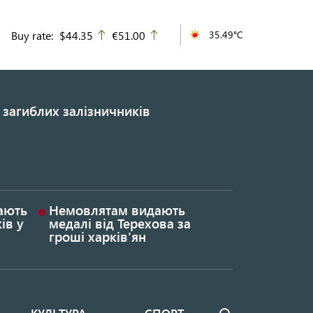
Buy rate:
$44.35
€51.00
35.49°C
up
up
 загиблих залізничників
гають
Немовлятам видають
ів у
медалі від Терехова за
гроші харків'ян