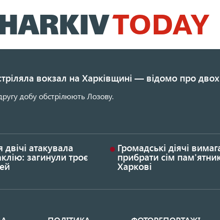
Перейти
до
основного
вмісту
стріляла вокзал на Харківщині — відомо про двох
другу добу обстрілюють Лозову.
я двічі атакувала
Громадські діячі вима
клію: загинули троє
прибрати сім пам'ятник
ей
Харкові