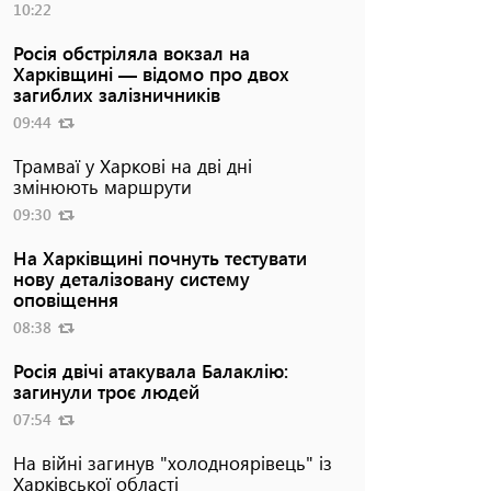
10:22
Росія обстріляла вокзал на
Харківщині — відомо про двох
загиблих залізничників
09:44
Трамваї у Харкові на дві дні
змінюють маршрути
09:30
На Харківщині почнуть тестувати
нову деталізовану систему
оповіщення
08:38
Росія двічі атакувала Балаклію:
загинули троє людей
07:54
На війні загинув "холодноярівець" із
Харківської області