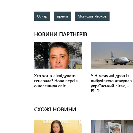
Оскар
премія
Мстислав Чернов
СХОЖІ НОВИНИ