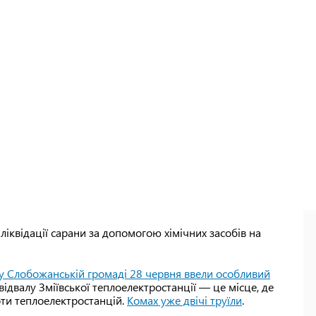
 ліквідації сарани за допомогою хімічних засобів на
у Слобожанській громаді 28 червня ввели особливий
ідвалу Зміївської теплоелектростанції — це місце, де
оти теплоелектростанцій.
Комах уже двічі труїли
.