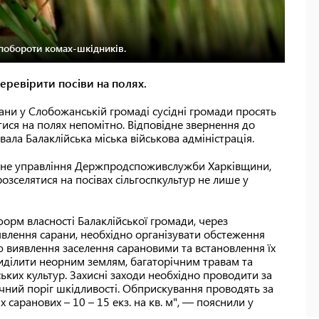
побороти комах-шкідників.
еревірити посіви на полях.
и у Слобожанській громаді сусідні громади просять
ися на полях непомітно. Відповідне звернення до
ала Балаклійська міська військова адміністрація.
ловне управління Держпродспоживслужби Харківщини,
зселятися на посівах сільгоспкультур не лише у
 форм власності Балаклійської громади, через
явлення сарани, необхідно організувати обстеження
ою виявлення заселення сарановими та встановлення їх
иділити неорним землям, багаторічним травам та
ьких культур. Захисні заходи необхідно проводити за
чний поріг шкідливості. Обприскування проводять за
х саранових – 10 – 15 екз. на кв. м", — пояснили у