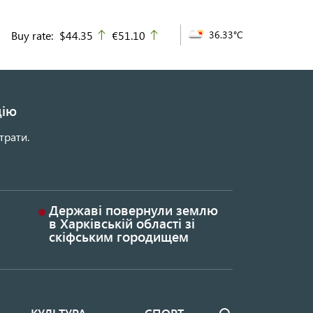
Buy rate:
$44.35
€51.10
36.33°C
up
up
цію
трати.
Державі повернули землю
в Харківській області зі
скіфським городищем