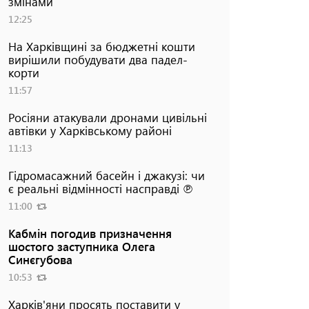
змінами
12:25
На Харківщині за бюджетні кошти
вирішили побудувати два падел-
корти
11:57
Росіяни атакували дронами цивільні
автівки у Харківському районі
11:13
Гідромасажний басейн і джакузі: чи
є реальні відмінності насправді ℗
11:00
Кабмін погодив призначення
шостого заступника Олега
Синєгубова
10:53
Харків'яни просять поставити у