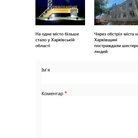
На одне місто більше
Через обстріл міста н
стало у Харківській
Харківщині
області
постраждали шестер
людей
Ім'я
Коментар