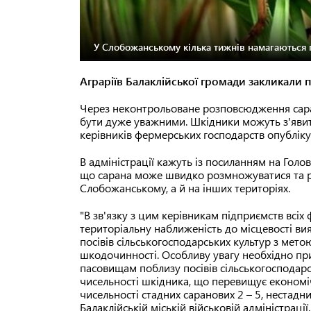
У Слобожанському кілька тижнів намагаються 
Аграріїв Балаклійської громади закликали п
Через неконтрольоване розповсюдження саран
бути дуже уважними. Шкідники можуть з'явит
керівників фермерських господарств опублікув
В адміністрації кажуть із посиланням на Го
що сарана може швидко розмножуватися та ро
Слобожанському, а й на інших територіях.
"В зв'язку з цим керівникам підприємств всіх
територіальну наближеність до місцевості ви
посівів сільськогосподарських культур з мет
шкодочинності. Особливу увагу необхідно пр
пасовищам поблизу посівів сільськогосподарс
чисельності шкідника, що перевищує економі
чисельності стадних саранових 2 – 5, нестадни
Балаклійській міській військовій адміністрації.