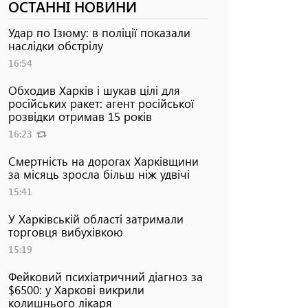
ОСТАННІ НОВИНИ
Удар по Ізюму: в поліції показали
наслідки обстрілу
16:54
Обходив Харків і шукав цілі для
російських ракет: агент російської
розвідки отримав 15 років
16:23
Смертність на дорогах Харківщини
за місяць зросла більш ніж удвічі
15:41
У Харківській області затримали
торговця вибухівкою
15:19
Фейковий психіатричний діагноз за
$6500: у Харкові викрили
колишнього лікаря