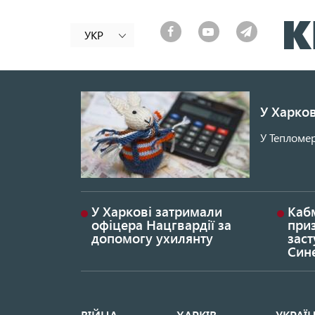
УКР
У Харков
У Тепломер
У Харкові затримали
Каб
офіцера Нацгвардії за
при
допомогу ухилянту
заст
Син