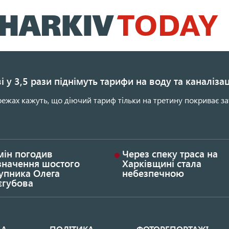
Перейти
до
основного
вмісту
і у 3,5 рази піднімуть тарифи на воду та каналіза
ежах кажуть, що діючий тариф тільки на третину покриває за
мін погодив
Через спеку траса на
значення шостого
Харківщині стала
упника Олега
небезпечною
єгубова