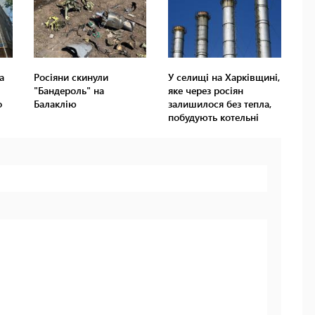
а
Росіяни скинули
У селищі на Харківщині,
"Бандероль" на
яке через росіян
о
Балаклію
залишилося без тепла,
побудують котельні