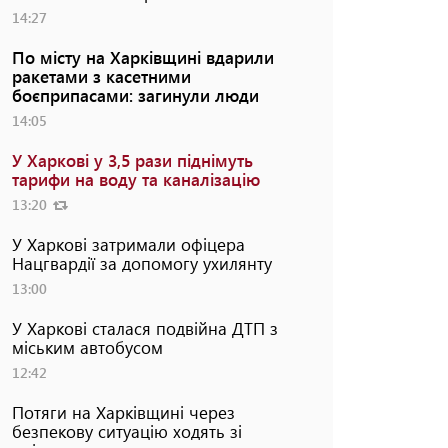
14:27
По місту на Харківщині вдарили
ракетами з касетними
боєприпасами: загинули люди
14:05
У Харкові у 3,5 рази піднімуть
тарифи на воду та каналізацію
13:20
У Харкові затримали офіцера
Нацгвардії за допомогу ухилянту
13:00
У Харкові сталася подвійна ДТП з
міським автобусом
12:42
Потяги на Харківщині через
безпекову ситуацію ходять зі