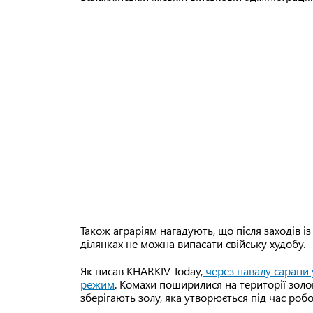
Також аграріям нагадують, що після заходів із
ділянках не можна випасати свійську худобу.
Як писав KHARKIV Today,
через навалу сарани 
режим
. Комахи поширилися на території золов
зберігають золу, яка утворюється під час роб