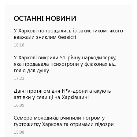
ОСТАННІ НОВИНИ
У Харкові попрощались із захисником, якого
вважали зниклим безвісті
18:18
У Харкові викрили 51-річну наркодилерку,
яка продавала психотропи у флаконах від
гелю для душу
17:23
Двічі протягом дня FPV-дрони атакують
автівки у селищі на Харківщині
16:09
Семеро молодиків вчинили погром у
гуртожитку Харкова та отримали підозри
15:08