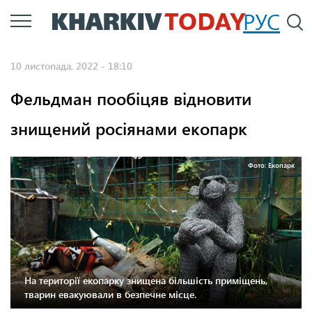
Перейти
РУС
П
до
основного
10 листопада, 2022 - 18:10
вмісту
Фельдман пообіцяв відновити
знищений росіянами екопарк
Фото: Екопарк
На території екопарку знищена більшість приміщень,
тварин евакуювали в безпечне місце.