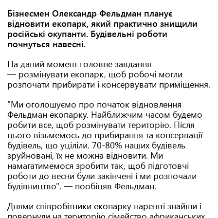
Бізнесмен Олександр Фельдман планує
відновити екопарк, який практично знищили
російські окупанти. Будівельні роботи
почнуться навесні.
На даний момент головне завдання
— розмінувати екопарк, щоб робочі могли
розпочати прибирати і консервувати приміщення.
"Ми оголошуємо про початок відновлення
Фельдман екопарку. Найближчим часом будемо
робити все, щоб розмінувати територію. Після
цього візьмемось до прибирання та консервації
будівель, що уціліли. 70-80% наших будівель
зруйновані, їх не можна відновити. Ми
намагатимемося зробити так, щоб підготовчі
роботи до весни були закінчені і ми розпочали
будівництво", — пообіцяв Фельдман.
Днями співробітники екопарку нарешті знайши і
повернули на територію сімейство африканських