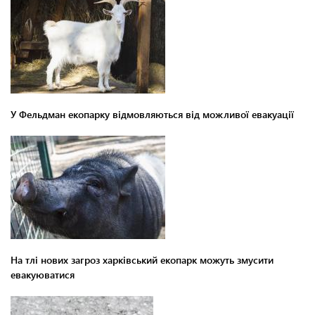
У Фельдман екопарку відмовляються від можливої евакуації
На тлі нових загроз харківський екопарк можуть змусити
евакуюватися