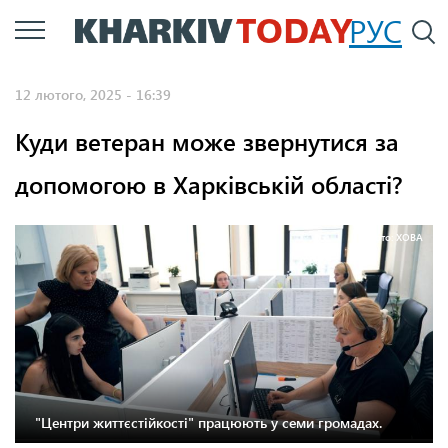
Перейти
РУС
П
до
основного
12 лютого, 2025 - 16:39
вмісту
Куди ветеран може звернутися за
допомогою в Харківській області?
Фото: ХОВА
"Центри життєстійкості" працюють у семи громадах.