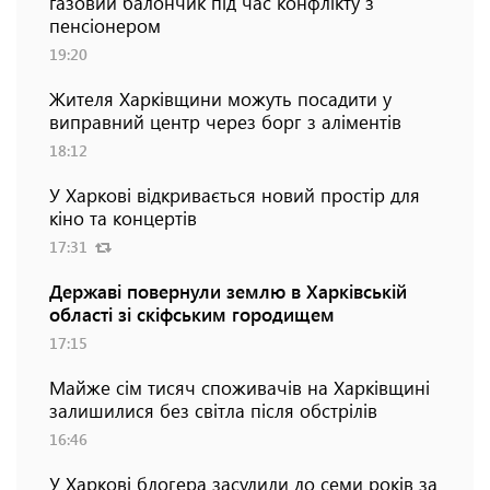
газовий балончик під час конфлікту з
пенсіонером
19:20
Жителя Харківщини можуть посадити у
виправний центр через борг з аліментів
18:12
У Харкові відкривається новий простір для
кіно та концертів
17:31
Державі повернули землю в Харківській
області зі скіфським городищем
17:15
Майже сім тисяч споживачів на Харківщині
залишилися без світла після обстрілів
16:46
У Харкові блогера засудили до семи років за