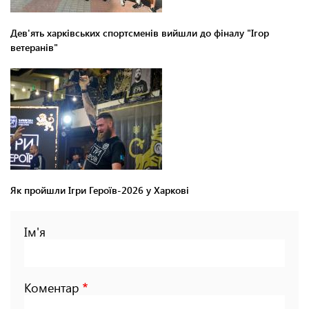
Дев'ять харківських спортсменів вийшли до фіналу "Ігор
ветеранів"
Як пройшли Ігри Героїв-2026 у Харкові
Ім'я
Коментар