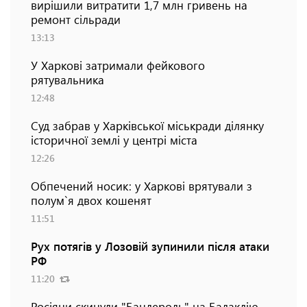
вирішили витратити 1,7 млн гривень на
ремонт сільради
13:13
У Харкові затримали фейкового
рятувальника
12:48
Суд забрав у Харківської міськради ділянку
історичної землі у центрі міста
12:26
Обпечений носик: у Харкові врятували з
полум`я двох кошенят
11:51
Рух потягів у Лозовій зупинили після атаки
РФ
11:20
Росіяни скинули "Бандероль" на Балаклію