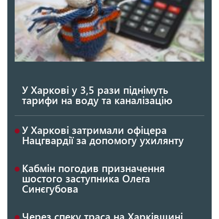
У Харкові у 3,5 рази піднімуть
тарифи на воду та каналізацію
У Харкові затримали офіцера
Нацгвардії за допомогу ухилянту
Кабмін погодив призначення
шостого заступника Олега
Синєгубова
Через спеку траса на Харківщині