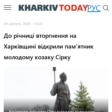
Перейти
РУС
П
до
основного
24 лютого, 2026 - 15:22
вмісту
До річниці вторгнення на
Харківщині відкрили пам'ятник
молодому козаку Сірку
Фото: Є. Пивоваров
Архітектори зобразили Сірка козацьким волоцюгою,