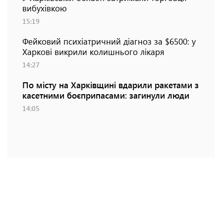
вибухівкою
15:19
Фейковий психіатричний діагноз за $6500: у
Харкові викрили колишнього лікаря
14:27
По місту на Харківщині вдарили ракетами з
касетними боєприпасами: загинули люди
14:05