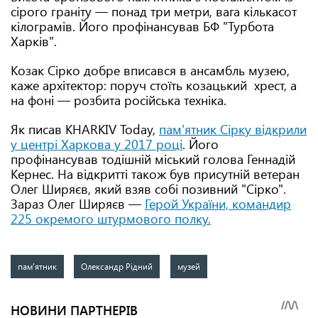
сірого граніту — понад три метри, вага кількасот
кілограмів. Його профінансував БФ "Турбота
Харків".
Козак Сірко добре вписався в ансамбль музею,
каже архітектор: поруч стоїть козацький хрест, а
на фоні — розбита російська техніка.
Як писав KHARKIV Today,
пам'ятник Сірку відкрили
у центрі Харкова у 2017 році
. Його
профінансував тодішній міський голова Геннадій
Кернес. На відкритті також був присутній ветеран
Олег Ширяєв, який взяв собі позивний "Сірко".
Зараз Олег Ширяєв —
Герой України, командир
225 окремого штурмового полку.
пам'ятник
Олександр Рідний
музей