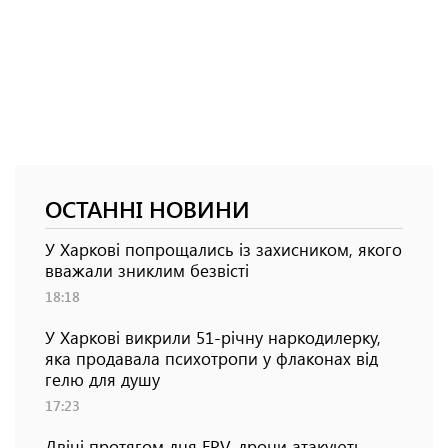
ОСТАННІ НОВИНИ
У Харкові попрощались із захисником, якого
вважали зниклим безвісті
18:18
У Харкові викрили 51-річну наркодилерку,
яка продавала психотропи у флаконах від
гелю для душу
17:23
Двічі протягом дня FPV-дрони атакують