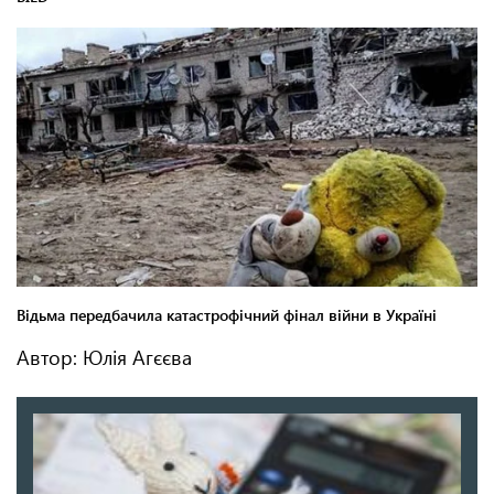
Автор: Юлія Агєєва