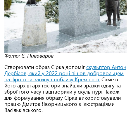
Фото: Є. Пивоваров
Створювати образ Сірка допоміг
скульптор Антон
Дербілов, який у 2022 році пішов добровольцем
на фронт та загинув поблизу Кремінної.
Саме в
його архіві архітектори знайшли зразки одягу та
зброї того часу і відтворили у скульптурі. Також
для формування образу Сірка використовували
працю Дмитра Яворницького з ілюстраціями
Васільківського.