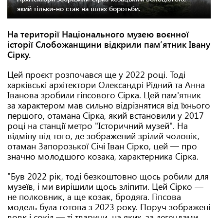
який тільки-но став на шлях боротьби.
На території Національного музею воєнної
історії Слобожанщини відкрили памʼятник Івану
Сірку.
Цей проєкт розпочався ще у 2022 році. Тоді
харківські архітектори Олександрі Рідний та Анна
Іванова зробили гіпсового Сірка. Цей пам'ятник
за характером мав сильно відрізнятися від їхнього
першого, отамана Сірка, який встановили у 2017
році на станції метро "Історичний музей". На
відміну від того, де зображений зрілий чоловік,
отаман Запорозької Січі Іван Сірко, цей — про
значно молодшого козака, характерника Сірка.
"Був 2022 рік, тоді безкоштовно щось робили для
музеїв, і ми вирішили щось зліпити. Цей Сірко —
не полковник, а ще козак, бродяга. Гіпсова
модель була готова з 2023 року. Поруч зображені
вовк і сокіл — ті тварини, на яких, за легендами,