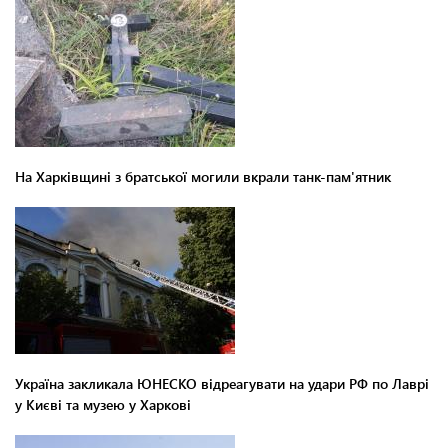
На Харківщині з братської могили вкрали танк-пам'ятник
Україна закликала ЮНЕСКО відреагувати на удари РФ по Лаврі
у Києві та музею у Харкові