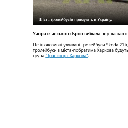
Шість тролейбусів прямують в Україну.
Учора із чеського Брно виїхала перша парт
Це інклюзивні уживані тролейбуси Skoda 21tr
тролейбуси з міста-побратима Харкова будуть
група
"Транспорт Харкова"
.