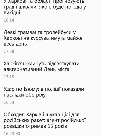
У Харкові та області прогнозують
град і шквали: якою буде погода у
вихідні
18:14
Деякі трамваї та тролейбуси у
Харкові не курсуватимуть майже
весь день
17:38
Харків'ян кличуть відсвяткувати
альтернативний День міста
17:15
Удар по Ізюму: в поліції показали
наслідки обстрілу
16:54
Обходив Харків і шукав цілі для
російських ракет: агент російської
розвідки отримав 15 років
16:23