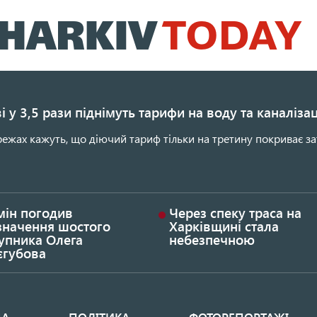
Перейти
до
основного
вмісту
і у 3,5 рази піднімуть тарифи на воду та каналіза
ежах кажуть, що діючий тариф тільки на третину покриває за
мін погодив
Через спеку траса на
значення шостого
Харківщині стала
упника Олега
небезпечною
єгубова