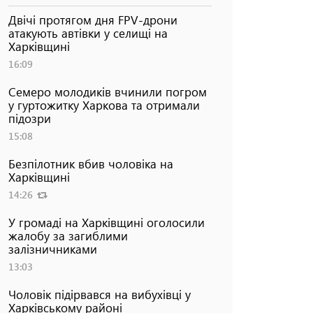
Двічі протягом дня FPV-дрони
атакують автівки у селищі на
Харківщині
16:09
Семеро молодиків вчинили погром
у гуртожитку Харкова та отримали
підозри
15:08
Безпілотник вбив чоловіка на
Харківщині
14:26
У громаді на Харківщині оголосили
жалобу за загиблими
залізничниками
13:03
Чоловік підірвався на вибухівці у
Харківському районі