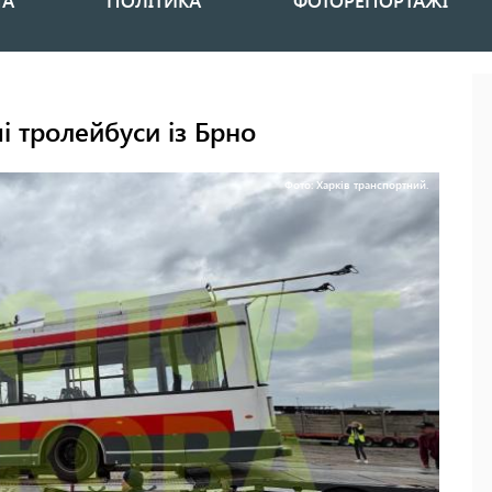
НА
ПОЛІТИКА
ФОТОРЕПОРТАЖІ
 тролейбуси із Брно
Фото: Харків транспортний.