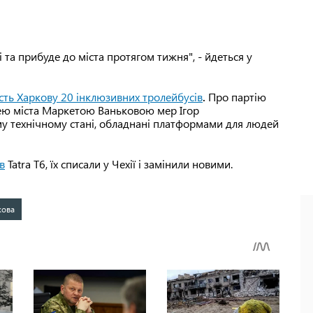
 та прибуде до міста протягом тижня", - йдеться у
сть Харкову 20 інклюзивних тролейбусів
.
Про партію
ею міста Маркетою Ваньковою мер Ігор
ому технічному стані, обладнані платформами для людей
в
Tatra Т6, їх списали у Чехії і замінили новими.
кова