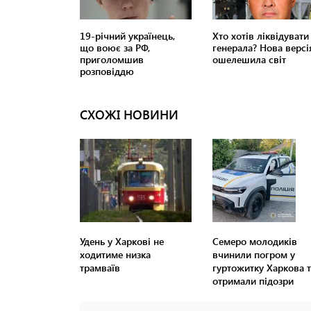
СХОЖІ НОВИНИ
Удень у Харкові не
Семеро молодиків
ходитиме низка
вчинили погром у
трамваїв
гуртожитку Харкова т
отримали підозри