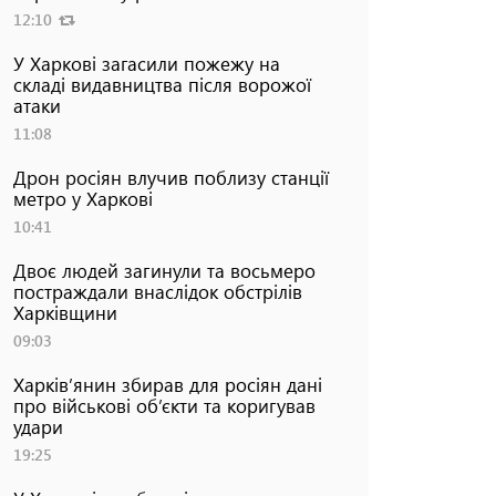
12:10
У Харкові загасили пожежу на
складі видавництва після ворожої
атаки
11:08
Дрон росіян влучив поблизу станції
метро у Харкові
10:41
Двоє людей загинули та восьмеро
постраждали внаслідок обстрілів
Харківщини
09:03
Харків’янин збирав для росіян дані
про військові об’єкти та коригував
удари
19:25