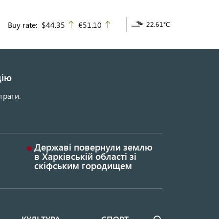
Buy rate:
$44.35
€51.10
22.61°C
up
up
цію
трати.
Державі повернули землю
в Харківській області зі
скіфським городищем