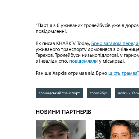
"Партія з 6 уживаних тролейбусів уже в дорозі
повідомленні.
Як писав KHARKIV Today,
Брно загалом переда
уживаного транспорту домовився з очільниц
Терехов. Тролейбуси низькопідлогові, у гарн
з інвалідністю,
повідомляли
у міськраді.
Раніше Харків отримав від Брно
шість трамваї
громадський транспорт
тролейбус
новини Хар