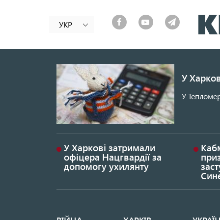
УКР
У Харков
У Тепломер
У Харкові затримали
Каб
офіцера Нацгвардії за
при
допомогу ухилянту
заст
Син