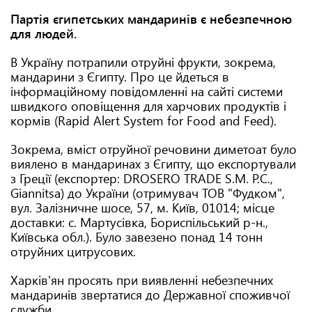
Партія єгипетських мандаринів є небезпечною
для людей.
В Україну потрапили отруйні фрукти, зокрема,
мандарини з Єгипту. Про це йдеться в
інформаційному повідомленні на сайті системи
швидкого оповіщення для харчових продуктів і
кормів (Rapid Alert System for Food and Feed).
Зокрема, вміст отруйної речовини диметоат було
виялено в мандаринах з Єгипту, що експортували
з Греції (експортер: DROSERO TRADE S.M. P.C.,
Giannitsa) до України (отримувач ТОВ "Фудком",
вул. Залізничне шосе, 57, м. Київ, 01014; місце
доставки: с. Мартусівка, Бориспільський р-н.,
Київська обл.). Було завезено понад 14 тонн
отруйних цитрусових.
Харків'ян просять при виявленні небезпечних
мандаринів звертатися до Державної споживчої
служби.