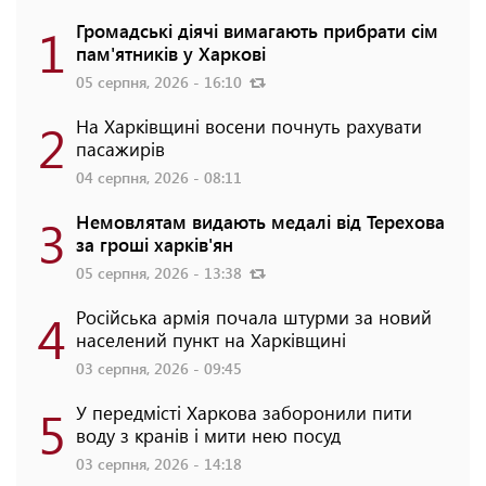
1
Громадські діячі вимагають прибрати сім
пам'ятників у Харкові
05 серпня, 2026 - 16:10
2
На Харківщині восени почнуть рахувати
пасажирів
04 серпня, 2026 - 08:11
3
Немовлятам видають медалі від Терехова
за гроші харків'ян
05 серпня, 2026 - 13:38
4
Російська армія почала штурми за новий
населений пункт на Харківщині
03 серпня, 2026 - 09:45
5
У передмісті Харкова заборонили пити
воду з кранів і мити нею посуд
03 серпня, 2026 - 14:18