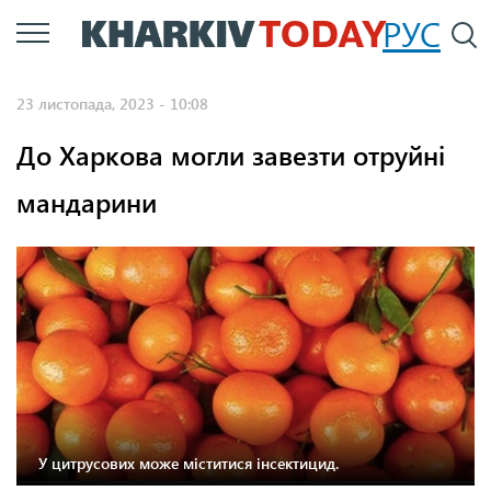
Перейти
РУС
П
до
основного
23 листопада, 2023 - 10:08
вмісту
До Харкова могли завезти отруйні
мандарини
У цитрусових може міститися інсектицид.