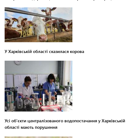
У Харківській області сказилася корова
Усі об'єкти централізованого водопостачання у Харківській
області мають порушення