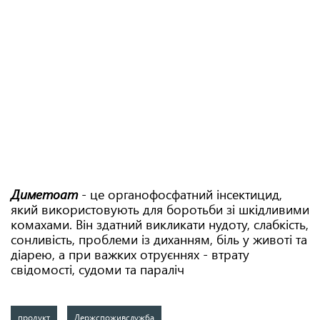
Диметоат
- це органофосфатний інсектицид,
який використовують для боротьби зі шкідливими
комахами. Він здатний викликати нудоту, слабкість,
сонливість, проблеми із диханням, біль у животі та
діарею, а при важких отруєннях - втрату
свідомості, судоми та параліч
продукт
Держспоживслужба