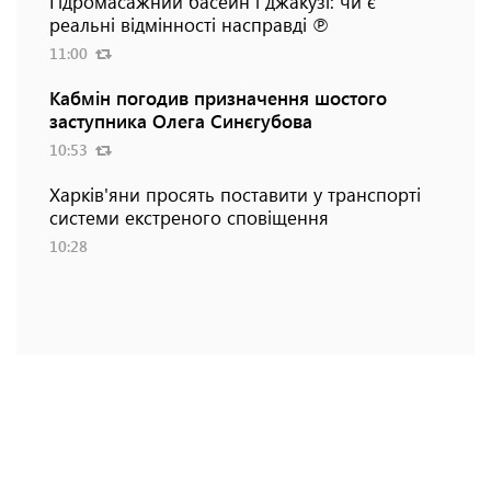
Гідромасажний басейн і джакузі: чи є
реальні відмінності насправді ℗
11:00
Кабмін погодив призначення шостого
заступника Олега Синєгубова
10:53
Харків'яни просять поставити у транспорті
системи екстреного сповіщення
10:28