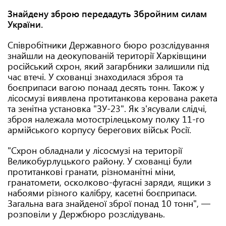
Знайдену зброю передадуть Збройним силам
України.
Співробітники Державного бюро розслідування
знайшли на деокупованій території Харківщини
російський схрон, який загарбники залишили під
час втечі. У схованці знаходилася зброя та
боєприпаси вагою понаад десять тонн. Також у
лісосмузі виявлена протитанкова керована ракета
та зенітна установка "ЗУ-23". Як з'ясували слідчі,
зброя належала мотострілецькому полку 11-го
армійського корпусу берегових військ Росії.
"Схрон обладнали у лісосмузі на території
Великобурлуцького району. У схованці були
протитанкові гранати, різноманітні міни,
гранатомети, осколково-фугасні заряди, ящики з
набоями різного калібру, касетні боєприпаси.
Загальна вага знайденої зброї понад 10 тонн", —
розповіли у Держбюро розслідувань.