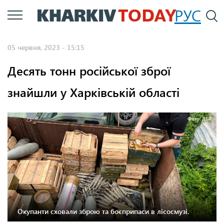
Перейти
РУС
П
до
основного
05 червня, 2023 - 15:15
вмісту
Десять тонн російської зброї
знайшли у Харківській області
Фото: ДБР
Окупанти сховали зброю та боєприпаси в лісосмузі.