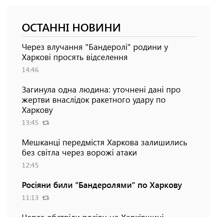
ОСТАННІ НОВИНИ
Через влучання "Бандеролі" родини у
Харкові просять відселення
14:46
Загинула одна людина: уточнені дані про
жертви внаслідок ракетного удару по
Харкову
13:45
Мешканці передмістя Харкова залишились
без світла через ворожі атаки
12:45
Росіяни били "Бандеролями" по Харкову
11:13
Через обстріли росіян на Харківщині