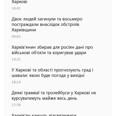
Харкові
10:41
Двоє людей загинули та восьмеро
постраждали внаслідок обстрілів
Харківщини
09:03
Харків’янин збирав для росіян дані про
військові об’єкти та коригував удари
19:25
У Харкові та області прогнозують град і
шквали: якою буде погода у вихідні
18:14
Деякі трамваї та тролейбуси у Харкові не
курсуватимуть майже весь день
17:38
Харків'ян кличуть відсвяткувати