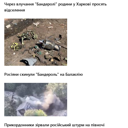
Через влучання "Бандеролі" родини у Харкові просять
відселення
Росіяни скинули "Бандероль" на Балаклію
Прикордонники зірвали російський штурм на півночі