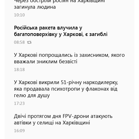
загинула людина
10:10
Російська ракета влучила у
багатоповерхівку у Харкові, є загиблі
08:58
У Харкові попрощались із захисником, якого
вважали зниклим безвісті
18:18
У Харкові викрили 51-річну наркодилерку,
яка продавала психотропи у флаконах від
гелю для душу
17:23
Двічі протягом дня FPV-дрони атакують
автівки у селищі на Харківщині
16:09