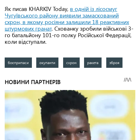
Як писав KHARKIV Today,
в одній із лісосмуг
Чугуївського району виявили замаскований
схрон, в якому росіяни залишили 18 реактивних
штурмових гранат
. Схованку зробили військові 3-
го батальйону 101-го полку Російської Федерації,
коли відступали.
боєприпаси
окупанти
схрон
ракета
зброя