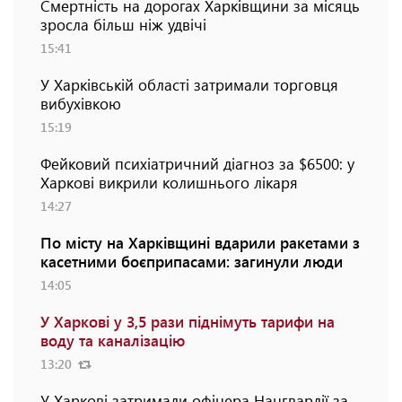
Смертність на дорогах Харківщини за місяць
зросла більш ніж удвічі
15:41
У Харківській області затримали торговця
вибухівкою
15:19
Фейковий психіатричний діагноз за $6500: у
Харкові викрили колишнього лікаря
14:27
По місту на Харківщині вдарили ракетами з
касетними боєприпасами: загинули люди
14:05
У Харкові у 3,5 рази піднімуть тарифи на
воду та каналізацію
13:20
У Харкові затримали офіцера Нацгвардії за