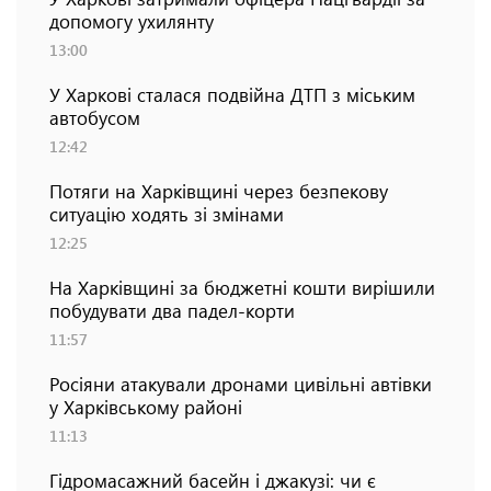
допомогу ухилянту
13:00
У Харкові сталася подвійна ДТП з міським
автобусом
12:42
Потяги на Харківщині через безпекову
ситуацію ходять зі змінами
12:25
На Харківщині за бюджетні кошти вирішили
побудувати два падел-корти
11:57
Росіяни атакували дронами цивільні автівки
у Харківському районі
11:13
Гідромасажний басейн і джакузі: чи є