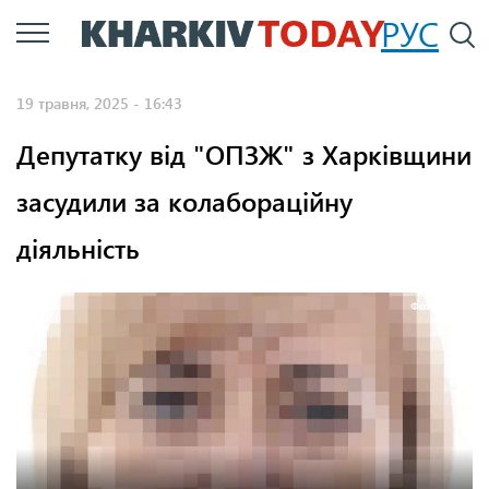
Перейти
РУС
П
до
основного
19 травня, 2025 - 16:43
вмісту
Депутатку від "ОПЗЖ" з Харківщини
засудили за колабораційну
діяльність
Фото: СБУ