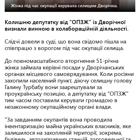
Жінка під час окупації керувала селищем Дворічна.
Колишню депутатку від "ОПЗЖ" із Дворічної
визнали винною в колабораційній діяльності.
Слідчі довели в суді, що вона свідомо пішла на
співпрацю з ворогом під час окупації селища.
До повномасштабного вторгнення 51-річна
жінка займала керівні посади у Дворічанських
органах місцевого самоврядування. Коли росіяни
захопили населений пункт, діючу селищну голову
Галину Турбабу вони заарештували за
проукраїнську позицію, а депутатку від "ОПЗЖ"
тим часом поставили керувати громадою в
незаконному окупаційному органі влади.
"За завданням окупантів вона проводила
інвентаризацію майна українських власників, яке
залишилося на захопленій території, зокрема,
будівель, автозаправних станцій, торговельної та