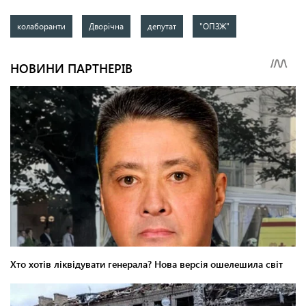
колаборанти
Дворічна
депутат
"ОПЗЖ"