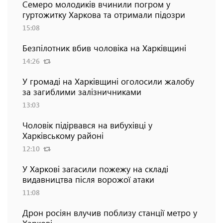
Семеро молодиків вчинили погром у
гуртожитку Харкова та отримали підозри
15:08
Безпілотник вбив чоловіка на Харківщині
14:26
У громаді на Харківщині оголосили жалобу
за загиблими залізничниками
13:03
Чоловік підірвався на вибухівці у
Харківському районі
12:10
У Харкові загасили пожежу на складі
видавництва після ворожої атаки
11:08
Дрон росіян влучив поблизу станції метро у
Харкові