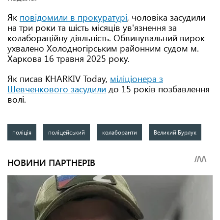
Як
повідомили в прокуратурі
, чоловіка засудили
на три роки та шість місяців ув'язнення за
колабораційну діяльність. Обвинувальний вирок
ухвалено Холодногірським районним судом м.
Харкова 16 травня 2025 року.
Як писав KHARKIV Today,
міліціонера з
Шевченкового засудили
до 15 років позбавлення
волі.
поліція
поліцейський
колаборанти
Великий Бурлук