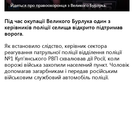
Йдеться про правоохоронця з Великого Бурлука.
Під час окупації Великого Бурлука один з
керівників поліції селища відкрито підтримав
ворога.
Як встановило слідство, керівник сектора
реагування патрульної поліції відділення поліції
№1 Купʼянського РВП схвалював дії Росії, коли
ворожі війська захопили населений пункт. Чоловік
допомагав загарбникам і передав російським
військовим службовий автомобіль поліції.