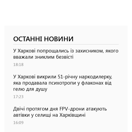
ОСТАННІ НОВИНИ
У Харкові попрощались із захисником, якого
вважали зниклим безвісті
18:18
У Харкові викрили 51-річну наркодилерку,
яка продавала психотропи у флаконах від
гелю для душу
17:23
Двічі протягом дня FPV-дрони атакують
автівки у селищі на Харківщині
16:09