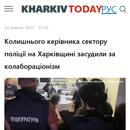
Перейти
РУС
П
до
основного
16 травня, 2025 - 15:10
вмісту
Колишнього керівника сектору
поліції на Харківщині засудили за
колабораціонізм
Фото: Харківська обласна прокуратура