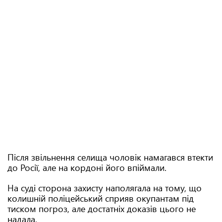
Після звільнення селища чоловік намагався втекти
до Росії, але на кордоні його впіймали.
На суді сторона захисту наполягала на тому, що
колишній поліцейський сприяв окупантам під
тиском погроз, але достатніх доказів цього не
надала.