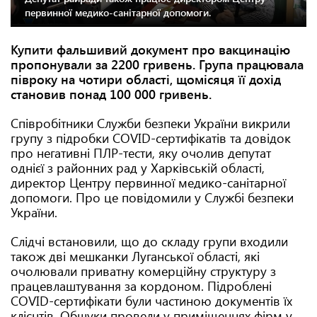
первинної медико-санітарної допомоги.
Купити фальшивий документ про вакцинацію
пропонували за 2200 гривень. Група працювала
півроку на чотири області, щомісяця її дохід
становив понад 100 000 гривень.
Співробітники Служби безпеки України викрили
групу з підробки COVID-сертифікатів та довідок
про негативні ПЛР-тести, яку очолив депутат
однієї з районних рад у Харківській області,
директор Центру первинної медико-санітарної
допомоги. Про це повідомили у Службі безпеки
України.
Слідчі встановили, що до складу групи входили
також дві мешканки Луганської області, які
очолювали приватну комерційну структуру з
працевлаштування за кордоном. Підроблені
COVID-сертифікати були частиною документів їх
клієнтів. Обшуки провели у приміщеннях фірм у