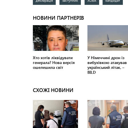
декларація
заступник
ХОВА
кандидат
СХОЖІ НОВИНИ