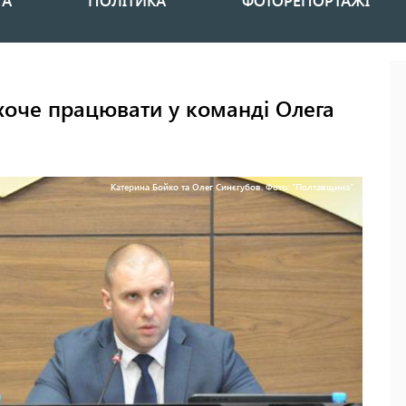
НА
ПОЛІТИКА
ФОТОРЕПОРТАЖІ
хоче працювати у команді Олега
Катерина Бойко та Олег Синєгубов. Фото: "Полтавщина"