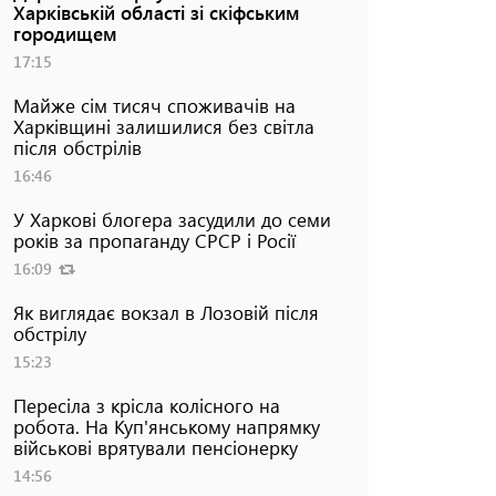
Харківській області зі скіфським
городищем
17:15
Майже сім тисяч споживачів на
Харківщині залишилися без світла
після обстрілів
16:46
У Харкові блогера засудили до семи
років за пропаганду СРСР і Росії
16:09
Як виглядає вокзал в Лозовій після
обстрілу
15:23
Пересіла з крісла колісного на
робота. На Куп'янському напрямку
військові врятували пенсіонерку
14:56