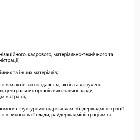
нізаційного, кадрового, матеріально-технічного та
істрації;
йних та інших матеріалів;
нням актів законодавства, актів та доручень
ни, центральних органів виконавчої влади,
іністрації;
помоги структурним підрозділам облдержадміністрації,
нів виконавчої влади, райдержадміністраціям та