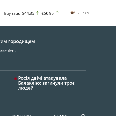
Buy rate:
$44.35
€50.95
25.37°C
up
up
ьким городищем
ласність.
Росія двічі атакувала
Балаклію: загинули троє
людей