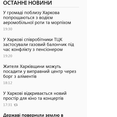
ОСТАННІ НОВИНИ
У громаді поблизу Харкова
попрощаються з водієм
аеромобільної роти та морпіхом
19:30
У Харкові співробітники ТЦК
застосували газовий балончик під
час конфлікту з пенсіонером
19:20
Жителя Харківщини можуть
посадити у виправний центр через
борг з аліментів
18:12
У Харкові відкривається новий
простір для кіно та концертів
17:31
Державі повернули землю в