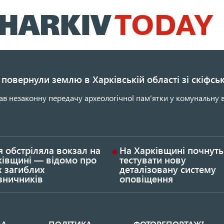
Перейти
до
основного
вмісту
повернули землю в Харківській області зі скіфс
ав незаконну передачу археологічної пам'ятки у комунальну в
я обстріляла вокзал на
На Харківщині почнуть
ківщині — відомо про
тестувати нову
х загиблих
деталізовану систему
зничників
оповіщення