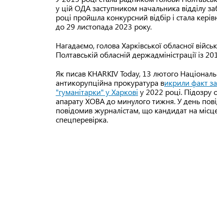
у цій ОДА заступником начальника відділу за
році пройшла конкурсний відбір і стала кері
до 29 листопада 2023 року.
Нагадаємо, голова Харківської обласної війсь
Полтавській обласній держадміністрації із 20
Як писав KHARKIV Today, 13 лютого Націонал
антикорупційна прокуратура в
икрили факт за
"гуманітарки" у Харкові
у 2022 році. Підозру о
апарату ХОВА до минулого тижня. У день пові
повідомив журналістам, що кандидат на місце 
спецперевірка.