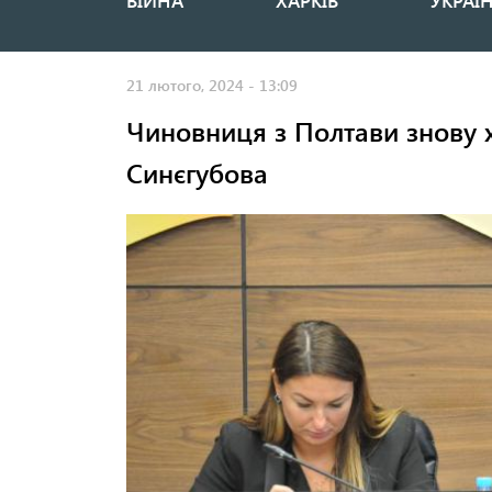
ВІЙНА
ХАРКІВ
УКРАЇ
Основная
навигация
21 лютого, 2024 - 13:09
Чиновниця з Полтави знову 
Синєгубова