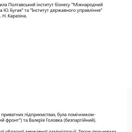
чила Полтавський інститут бізнесу "Міжнародний
а Ю. Бугая" та "Інститут державного управління"
 Н. Каразіна.
 приватних підприємствах, була помічником-
й фронт") та Валерія Головка (безпартійний).
ої обласної державної адміністрації. Також працювала