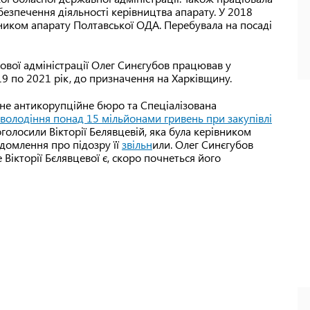
безпечення діяльності керівництва апарату. У 2018
вником апарату Полтавської ОДА. Перебувала на посаді
кової адміністрації Олег Синєгубов працював у
19 по 2021 рік, до призначення на Харківщину.
ьне антикорупційне бюро та Спеціалізована
володіння понад 15 мільйонами гривень при закупівлі
голосили Вікторії Белявцевій, яка була керівником
домлення про підозру її
звільн
или. Олег Синєгубов
Вікторії Бєлявцевої є, скоро почнеться його