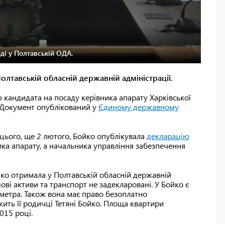
ді у Полтавській ОДА.
олтавській обласній державній адміністрації.
 кандидата на посаду керівника апарату Харківської
к. Документ опублікований у
Єдиному державному
цього, ще 2 лютого, Бойко опублікувала
декларацію
ика апарату, а начальника управління забезпечення
ойко отримала у Полтавській обласній державній
ові активи та транспорт не задекларовані. У Бойко є
метра. Також вона має право безоплатно
жить її родичці Тетяні Бойко. Площа квартири
015 році.