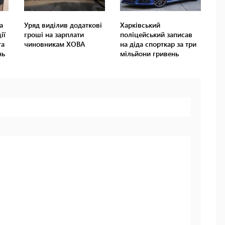
а
Уряд виділив додаткові
Харківський
ії
гроші на зарплати
поліцейський записав
та
чиновникам ХОВА
на діда спорткар за три
нь
мільйони гривень