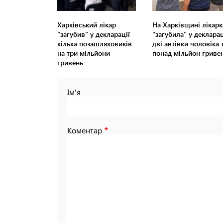
Харківський лікар
На Харківщині лікарк
"загубив" у декларації
"загубила" у декларац
кілька позашляховиків
дві автівки чоловіка 
на три мільйони
понад мільйон гриве
гривень
Ім'я
Коментар