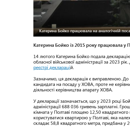
Катерина Бойко працювала на аналогічній поса
Катерина Бойко із 2015 року працювала у П
14 лютого Катерина Бойко подала декларацію
обласної військової адміністрації за 2023 рі
реєстрі деклараці
й.
Зазначимо, ця декларація є виправленою. До 
кандидата на посаду у ХОВА, проте не керівн
діяльності керівництва апарату ХОВА.
У декларації зазначається, що у 2023 році Б
адміністрації 688 036 гривень зарплатні. Грош
кімната у Полтаві площею 12,50 квадратного 
користуватися квартирою у Полтаві, яка нале
складає 58,8 квадратного метра, придбана у 2