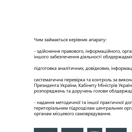
Чим займається керівник апарату:
- здійснення правового, інформаційного, орга
іншого забезпечення діяльності облдержадмін
підготовка аналітичних, довідкових, інформаці
систематична перевірка та контроль за викона
Президента України, Кабінету Міністрів Украї
розпоряджень та доручень голови облдержадм
- надання методичної та іншої практичної до
територіальним підрозділам центральних орга
органам місцевого самоврядування.