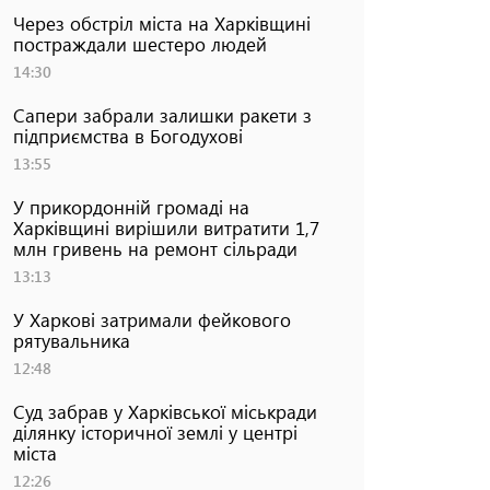
Через обстріл міста на Харківщині
постраждали шестеро людей
14:30
Сапери забрали залишки ракети з
підприємства в Богодухові
13:55
У прикордонній громаді на
Харківщині вирішили витратити 1,7
млн гривень на ремонт сільради
13:13
У Харкові затримали фейкового
рятувальника
12:48
Суд забрав у Харківської міськради
ділянку історичної землі у центрі
міста
12:26