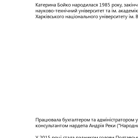
Катерина Бойко народилася 1985 року, закін
науково-технічний університет та ім. академік
Харківського національного університету ім. В.
Працювала бухгалтером та адміністратором у
консультантом нардепа Андрія Реки ("Народни
У 2015 році стала радником голови Полтавськ