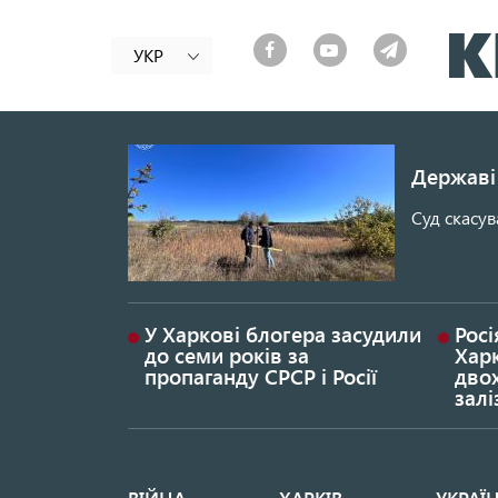
УКР
Державі 
Суд скасув
У Харкові блогера засудили
Росі
до семи років за
Хар
пропаганду СРСР і Росії
дво
залі