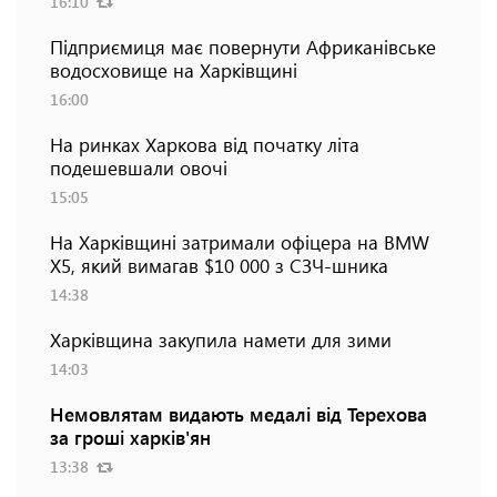
16:10
Підприємиця має повернути Африканівське
водосховище на Харківщині
16:00
На ринках Харкова від початку літа
подешевшали овочі
15:05
На Харківщині затримали офіцера на BMW
Х5, який вимагав $10 000 з СЗЧ-шника
14:38
Харківщина закупила намети для зими
14:03
Немовлятам видають медалі від Терехова
за гроші харків'ян
13:38