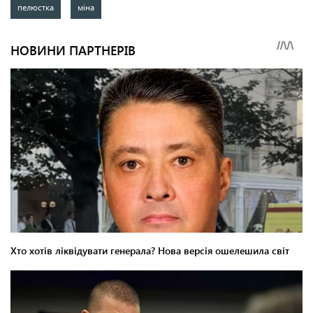
пелюстка
міна