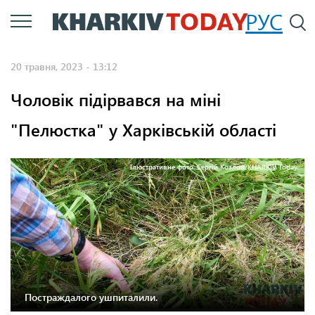
Перейти
РУС
П
до
основного
20 травня, 2023 - 13:12
вмісту
Чоловік підірвався на міні
"Пелюстка" у Харківській області
Ілюстративне фото: Сергій Козлов/KHARKIV Today
Постраждалого ушпиталили.