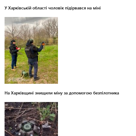
У Харківській області чоловік підірвався на міні
На Харківщині знищили міну за допомогою безпілотника