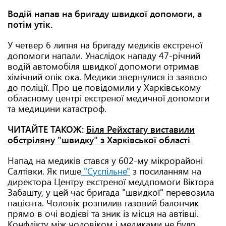
Водій напав на бригаду швидкої допомоги, а
потім утік.
У четвер 6 липня на бригаду медиків екстреної
допомоги напали. Унаслідок нападу 47-річний
водій автомобіля швидкої допомоги отримав
хімічний опік ока. Медики звернулися із заявою
до поліції. Про це повідомили у Харківському
обласному центрі екстреної медичної допомоги
та медицини катастроф.
ЧИТАЙТЕ ТАКОЖ:
Біля Рейхстагу виставили
обстріляну "швидку" з Харківської області
Напад на медиків стався у 602-му мікрорайоні
Салтівки. Як пише
"Суспільне"
з посиланням на
директора Центру екстреної меддпомоги Віктора
Забашту, у цей час бригада "швидкої" перевозила
пацієнта. Чоловік розпилив газовий балончик
прямо в очі водієві та зник із місця на автівці.
Конфлікту між чоловіком і медиками не було.