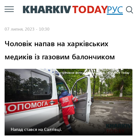
Перейти
РУС
П
до
основного
07 липня, 2023 - 10:30
вмісту
Чоловік напав на харківських
медиків із газовим балончиком
Ілюстративне фото: Сергій Козлов / KHARKIV Today
Напад стався на Салтівці.