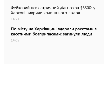
Фейковий психіатричний діагноз за $6500: у
Харкові викрили колишнього лікаря
14:27
По місту на Харківщині вдарили ракетами з
касетними боєприпасами: загинули люди
14:05