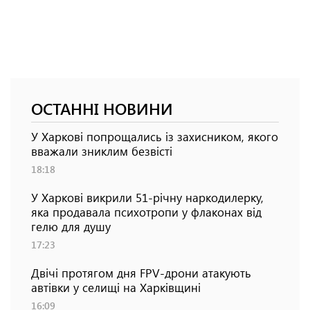
ОСТАННІ НОВИНИ
У Харкові попрощались із захисником, якого
вважали зниклим безвісті
18:18
У Харкові викрили 51-річну наркодилерку,
яка продавала психотропи у флаконах від
гелю для душу
17:23
Двічі протягом дня FPV-дрони атакують
автівки у селищі на Харківщині
16:09