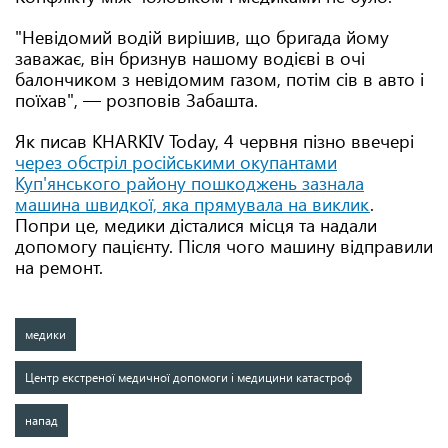
"Невідомий водій вирішив, що бригада йому
заважає, він бризнув нашому водієві в очі
балончиком з невідомим газом, потім сів в авто і
поїхав", — розповів Забашта.
Як писав KHARKIV Today, 4 червня пізно ввечері
через обстріл російськими окупантами
Куп'янського району пошкоджень зазнала
машина швидкої, яка прямувала на виклик
.
Попри це, медики дісталися місця та надали
допомогу пацієнту. Після чого машину відправили
на ремонт.
медики
Центр екстреної медичної допомоги і медицини катастроф
напад