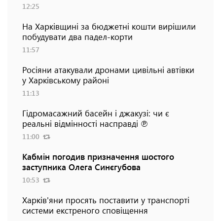
12:25
На Харківщині за бюджетні кошти вирішили
побудувати два падел-корти
11:57
Росіяни атакували дронами цивільні автівки
у Харківському районі
11:13
Гідромасажний басейн і джакузі: чи є
реальні відмінності насправді ℗
11:00
Кабмін погодив призначення шостого
заступника Олега Синєгубова
10:53
Харків'яни просять поставити у транспорті
системи екстреного сповіщення