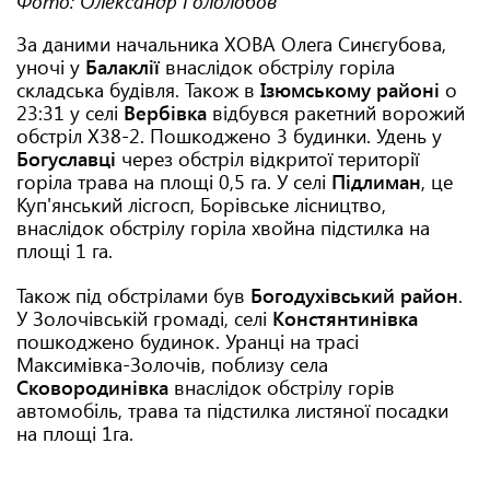
Фото: Олександр Гололобов
За даними начальника ХОВА Олега Синєгубова,
уночі у
Балаклії
внаслідок обстрілу горіла
складська будівля. Також в
Ізюмському районі
о
23:31 у селі
Вербівка
відбувся ракетний ворожий
обстріл Х38-2. Пошкоджено 3 будинки. Удень у
Богуславці
через обстріл відкритої території
горіла трава на площі 0,5 га. У селі
Підлиман
, це
Куп'янський лісгосп, Борівське лісництво,
внаслідок обстрілу горіла хвойна підстилка на
площі 1 га.
Також під обстрілами був
Богодухівський район
.
У Золочівській громаді, селі
Констянтинівка
пошкоджено будинок. Уранці на трасі
Максимівка-Золочів, поблизу села
Сковородинівка
внаслідок обстрілу горів
автомобіль, трава та підстилка листяної посадки
на площі 1га.