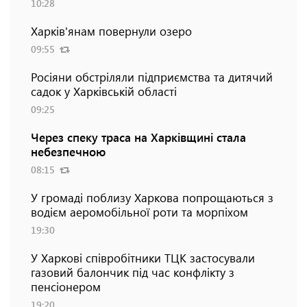
10:28
Харків'янам повернули озеро
09:55
Росіяни обстріляли підприємства та дитячий
садок у Харківській області
09:25
Через спеку траса на Харківщині стала
небезпечною
08:15
У громаді поблизу Харкова попрощаються з
водієм аеромобільної роти та морпіхом
19:30
У Харкові співробітники ТЦК застосували
газовий балончик під час конфлікту з
пенсіонером
19:20