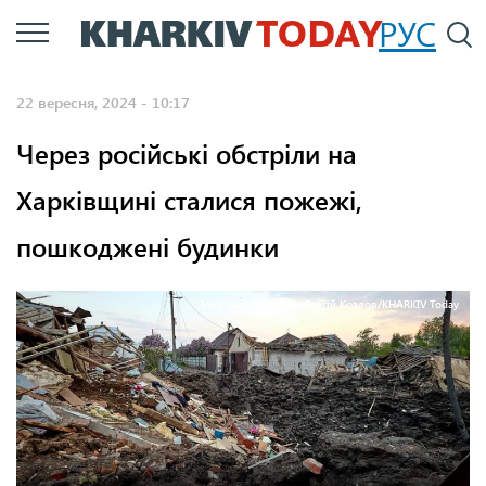
Перейти
РУС
П
до
основного
22 вересня, 2024 - 10:17
вмісту
Через російські обстріли на
Харківщині сталися пожежі,
пошкоджені будинки
Ілюстративне фото: Сергій Козлов/KHARKIV Today