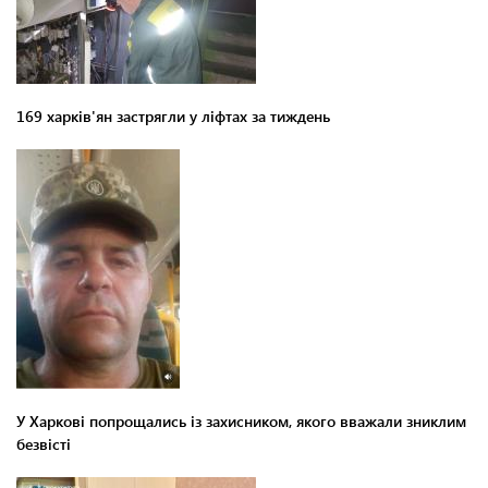
169 харків'ян застрягли у ліфтах за тиждень
У Харкові попрощались із захисником, якого вважали зниклим
безвісті