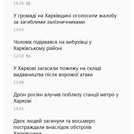
14:26
У громаді на Харківщині оголосили жалобу
за загиблими залізничниками
13:03
Чоловік підірвався на вибухівці у
Харківському районі
12:10
У Харкові загасили пожежу на складі
видавництва після ворожої атаки
11:08
Дрон росіян влучив поблизу станції метро у
Харкові
10:41
Двоє людей загинули та восьмеро
постраждали внаслідок обстрілів
Харківщини