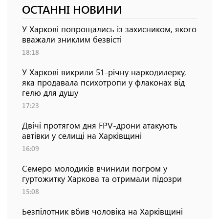
ОСТАННІ НОВИНИ
У Харкові попрощались із захисником, якого
вважали зниклим безвісті
18:18
У Харкові викрили 51-річну наркодилерку,
яка продавала психотропи у флаконах від
гелю для душу
17:23
Двічі протягом дня FPV-дрони атакують
автівки у селищі на Харківщині
16:09
Семеро молодиків вчинили погром у
гуртожитку Харкова та отримали підозри
15:08
Безпілотник вбив чоловіка на Харківщині