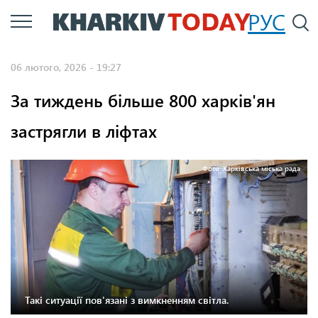
Перейти
РУС
П
до
основного
06 лютого, 2026 - 19:27
вмісту
За тиждень більше 800 харків'ян
застрягли в ліфтах
Фото: Харківська міська рада
Такі ситуації пов'язані з вимкненням світла.