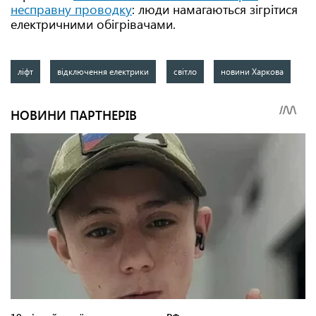
несправну проводку
: люди намагаються зігрітися
електричними обігрівачами.
ліфт
відключення електрики
світло
новини Харкова