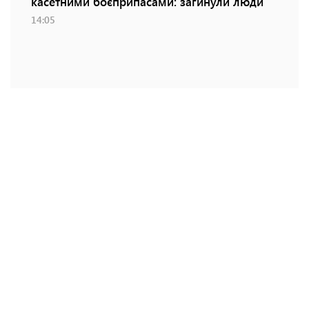
касетними боєприпасами: загинули люди
14:05