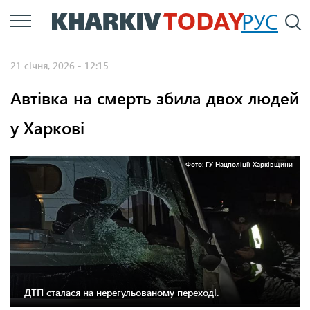
Перейти
РУС
П
до
основного
21 січня, 2026 - 12:15
вмісту
Автівка на смерть збила двох людей
у Харкові
Фото: ГУ Нацполіції Харківщини
ДТП сталася на нерегульованому переході.