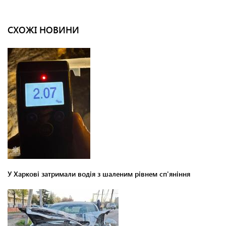
СХОЖІ НОВИНИ
У Харкові затримали водія з шаленим рівнем сп'яніння