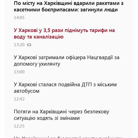
По місту на Харківщині вдарили ракетами з
касетними боєприпасами: загинули люди
14:05
У Харкові у 3,5 рази піднімуть тарифи на
воду та каналізацію
13:20
У Харкові затримали офіцера Нацгвардії за
допомогу ухилянту
13:00
У Харкові сталася подвійна ДТП з міським
автобусом
12:42
Потяги на Харківщині через безпекову
ситуацію ходять зі змінами
12:25