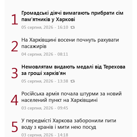
1
Громадські діячі вимагають прибрати сім
пам'ятників у Харкові
05 серпня, 2026 - 16:10
2
На Харківщині восени почнуть рахувати
пасажирів
04 серпня, 2026 - 08:11
3
Немовлятам видають медалі від Терехова
за гроші харків'ян
05 серпня, 2026 - 13:38
4
Російська армія почала штурми за новий
населений пункт на Харківщині
03 серпня, 2026 - 09:45
5
У передмісті Харкова заборонили пити
воду з кранів і мити нею посуд
03 серпня, 2026 - 14:18