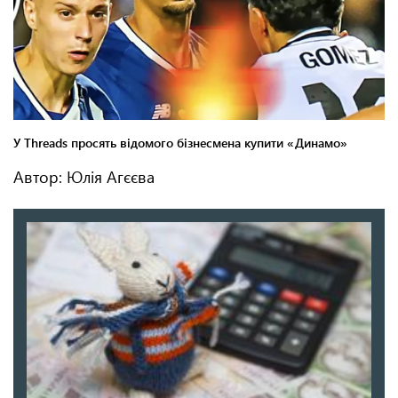
Автор: Юлія Агєєва