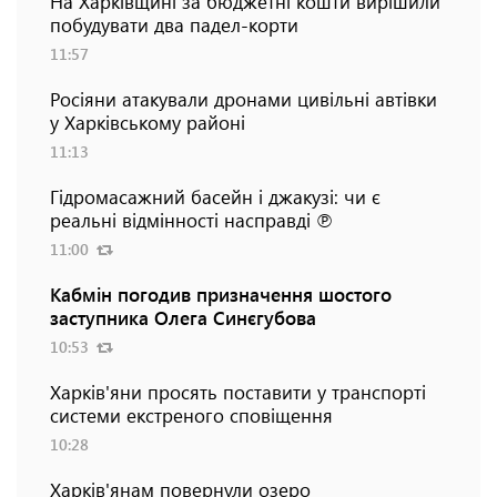
На Харківщині за бюджетні кошти вирішили
побудувати два падел-корти
11:57
Росіяни атакували дронами цивільні автівки
у Харківському районі
11:13
Гідромасажний басейн і джакузі: чи є
реальні відмінності насправді ℗
11:00
Кабмін погодив призначення шостого
заступника Олега Синєгубова
10:53
Харків'яни просять поставити у транспорті
системи екстреного сповіщення
10:28
Харків'янам повернули озеро