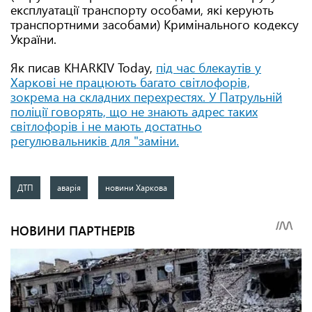
експлуатації транспорту особами, які керують
транспортними засобами) Кримінального кодексу
України.
Як писав KHARKIV Today,
під час блекаутів у
Харкові не працюють багато світлофорів,
зокрема на складних перехрестях. У Патрульній
поліції говорять, що не знають адрес таких
світлофорів і не мають достатньо
регулювальників для "заміни.
ДТП
аварія
новини Харкова