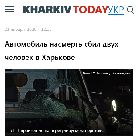
Перейти
УКР
По
к
основному
21 января, 2026 - 12:15
содержанию
Автомобиль насмерть сбил двух
человек в Харькове
Фото: ГУ Нацполіції Харківщини
ДТП произошло на нерегулируемом переходе.