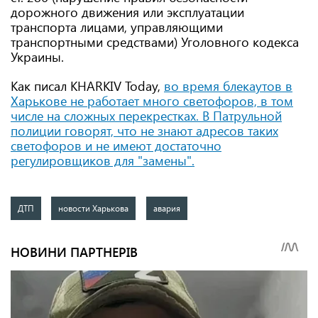
дорожного движения или эксплуатации
транспорта лицами, управляющими
транспортными средствами) Уголовного кодекса
Украины.
Как писал KHARKIV Today,
во время блекаутов в
Харькове не работает много светофоров, в том
числе на сложных перекрестках. В Патрульной
полиции говорят, что не знают адресов таких
светофоров и не имеют достаточно
регулировщиков для "замены".
ДТП
новости Харькова
авария