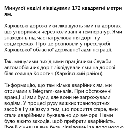
Минулої неділі ліквідували 172 квадратні метри
ям.
Харківські дорожники ліквідують ями на дорогах,
що утворилися через коливання температур. Ями
знаходять під час патрулювання доріг і у
соцмережах. Про це розповіли у пресслужбі
Харківської обласної державної адміністрації.
Так, минулими вихідними працівники Служби
автомобільних доріг ліквідували ями на дорозі
біля селища Коротич (Харківський район).
"Інформацію, що там кілька аварійних ям, ми
отримали з Telegram-каналів. При обстеженні
вранці ці ями були, але вони не загрожували
водіям. У процесі руху важких транспортних
засобів і у зв'язку з тим, що покриття старе, ями
стали аварійними буквально до вечора. Нами
було вжито заходів, щоб прибрати аварійність.
Вже 8 січня ця ями були ліквідовані за допомогою