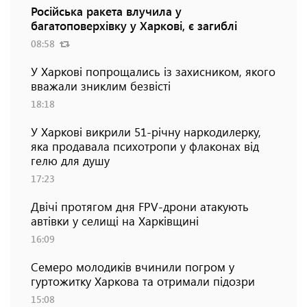
Російська ракета влучила у
багатоповерхівку у Харкові, є загиблі
08:58
У Харкові попрощались із захисником, якого
вважали зниклим безвісті
18:18
У Харкові викрили 51-річну наркодилерку,
яка продавала психотропи у флаконах від
гелю для душу
17:23
Двічі протягом дня FPV-дрони атакують
автівки у селищі на Харківщині
16:09
Семеро молодиків вчинили погром у
гуртожитку Харкова та отримали підозри
15:08