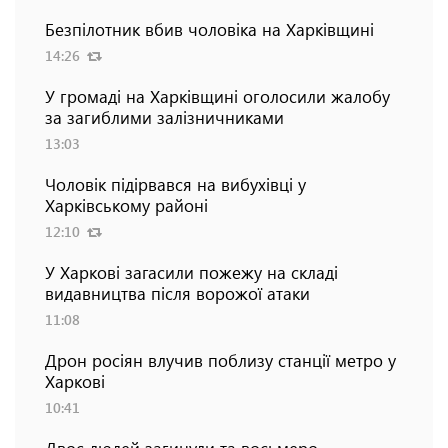
Безпілотник вбив чоловіка на Харківщині
14:26
У громаді на Харківщині оголосили жалобу
за загиблими залізничниками
13:03
Чоловік підірвався на вибухівці у
Харківському районі
12:10
У Харкові загасили пожежу на складі
видавництва після ворожої атаки
11:08
Дрон росіян влучив поблизу станції метро у
Харкові
10:41
Двоє людей загинули та восьмеро