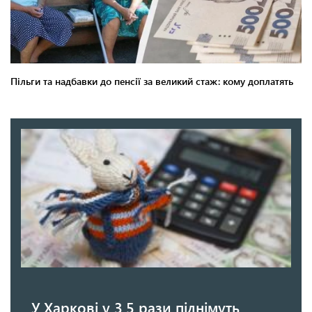
У Харкові у 3,5 рази піднімуть