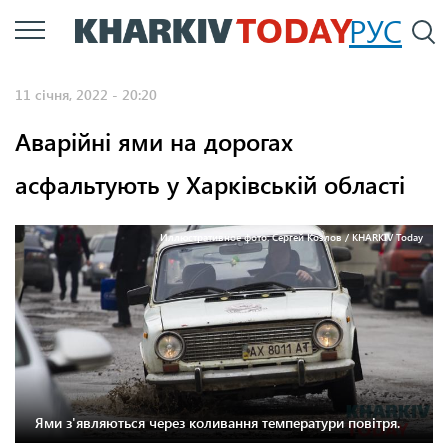
Перейти
РУС
П
до
основного
11 січня, 2022 - 20:20
вмісту
Аварійні ями на дорогах
асфальтують у Харківській області
Иллюстративное фото: Сергей Козлов / KHARKIV Today
Ями з'являються через коливання температури повітря.