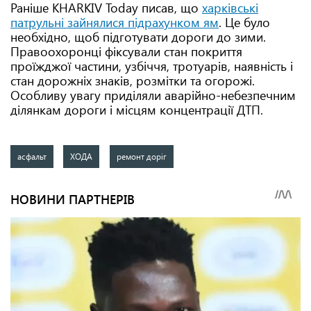
Раніше KHARKIV Today писав, що
харківські
патрульні зайнялися підрахунком ям
. Це було
необхідно, щоб підготувати дороги до зими.
Правоохоронці фіксували стан покриття
проїжджої частини, узбіччя, тротуарів, наявність і
стан дорожніх знаків, розмітки та огорожі.
Особливу увагу приділяли аварійно-небезпечним
ділянкам дороги і місцям концентрації ДТП.
асфальт
ХОДА
ремонт доріг