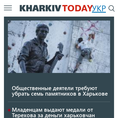
Перейти
УКР
По
к
основному
содержанию
Общественные деятели требуют
убрать семь памятников в Харькове
Младенцам выдают медали от
Терехова за деньги харьковчан