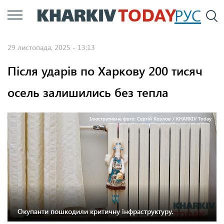
Перейти
РУС
П
до
основного
29 листопада, 2025 - 13:13
вмісту
Після ударів по Харкову 200 тисяч
осель залишились без тепла
Ілюстративне фото: Сергій Козлов / KHARKIV Today
Окупанти пошкодили критичну інфраструктуру.