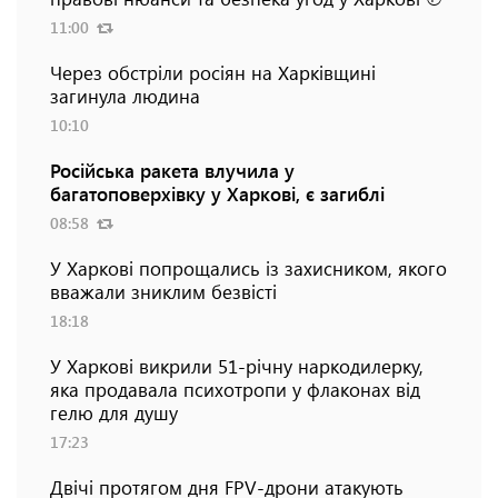
11:00
Через обстріли росіян на Харківщині
загинула людина
10:10
Російська ракета влучила у
багатоповерхівку у Харкові, є загиблі
08:58
У Харкові попрощались із захисником, якого
вважали зниклим безвісті
18:18
У Харкові викрили 51-річну наркодилерку,
яка продавала психотропи у флаконах від
гелю для душу
17:23
Двічі протягом дня FPV-дрони атакують