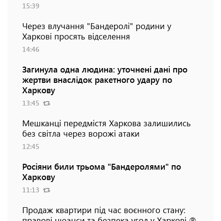
15:39
Через влучання "Бандеролі" родини у
Харкові просять відселення
14:46
Загинула одна людина: уточнені дані про
жертви внаслідок ракетного удару по
Харкову
13:45
Мешканці передмістя Харкова залишились
без світла через ворожі атаки
12:45
Росіяни били трьома "Бандеролями" по
Харкову
11:13
Продаж квартири під час воєнного стану:
правові нюанси та безпека угод у Харкові ℗