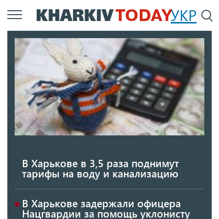
Перейти
УКР
По
к
основному
содержанию
В Харькове в 3,5 раза поднимут
тарифы на воду и канализацию
В Харькове задержали офицера
Нацгвардии за помощь уклонисту