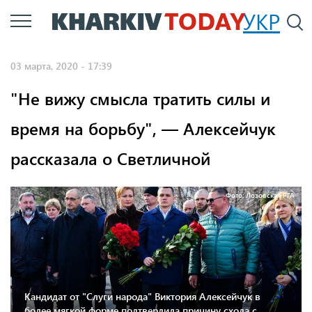
Перейти
УКР
По
к
основному
03 марта, 2020 - 17:39
содержанию
"Не вижу смысла тратить силы и
время на борьбу", — Алексейчук
рассказала о Светличной
Фото: Лозовская РГА
Кандидат от "Слуги народа" Виктория Алексейчук в
более мягкой форме подтвердила причину схода с