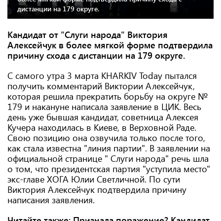
дистанции на 179 округе.
Кандидат от "Слуги народа" Виктория
Алексейчук в более мягкой форме подтвердила
причину схода с дистанции на 179 округе.
С самого утра 3 марта KHARKIV Today пытался
получить комментарий Виктории Алексейчук,
которая решила прекратить борьбу на округе №
179 и накануне написала заявление в ЦИК. Весь
день уже бывшая кандидат, советница Алексея
Кучера находилась в Киеве, в Верховной Раде.
Свою позицию она озвучила только после того,
как стала известна "линия партии". В заявлении на
официальной странице " Слуги народа" речь шла
о том, что президентская партия "уступила место"
экс-главе ХОГА Юлии Светличной. По сути
Виктория Алексейчук подтвердила причину
написания заявления.
Читайте также:
Признала поражение? Кандидат