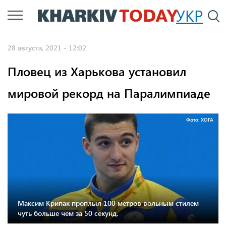
Перейти
УКР
По
к
основному
28 августа, 2021 - 12:02
содержанию
Пловец из Харькова установил
мировой рекорд на Паралимпиаде
Фото: ХОГА
Максим Крипак проплыл 100 метров вольным стилем
чуть больше чем за 50 секунд.