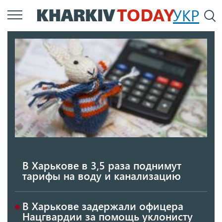
Перейти
УКР
По
к
основному
содержанию
В Харькове в 3,5 раза поднимут
тарифы на воду и канализацию
В Харькове задержали офицера
Нацгвардии за помощь уклонисту