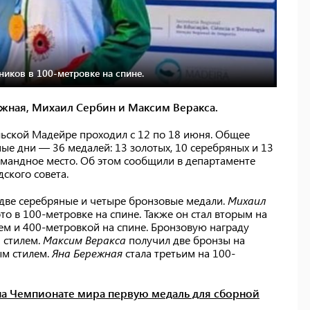
иков в 100-метровке на спине.
жная, Михаил Сербин и Максим Веракса.
ьской Мадейре проходил с 12 по 18 июня. Общее
ые дни — 36 медалей: 13 золотых, 10 серебряных и 13
мандное место. Об этом сообщили в департаменте
ского совета.
 две серебряные и четыре бронзовые медали.
Михаил
о в 100-метровке на спине. Также он стал вторым на
м и 400-метровкой на спине. Бронзовую награду
 стилем.
Максим Веракса
получил две бронзы на
ым стилем.
Яна Бережная
стала третьим на 100-
на Чемпионате мира первую медаль для сборной