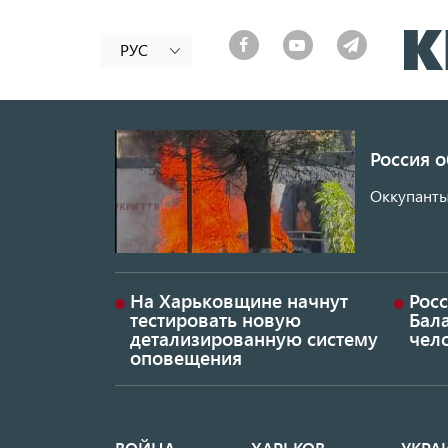
РУС
Россия 
Оккупанты
На Харьковщине начнут
Рос
тестировать новую
Бал
детализированную систему
чел
оповещения