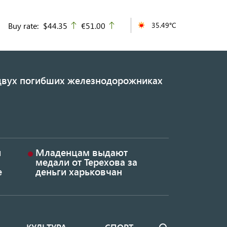
Buy rate:
$44.35
€51.00
35.49°C
up
up
 двух погибших железнодорожниках
и
Младенцам выдают
медали от Терехова за
е
деньги харьковчан