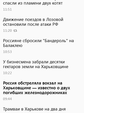
спасли из пламени двух котят
11:51
Движение поездов в Лозовой
остановили после атаки РФ
11:20
Россияне сбросили "Бандероль" на
Балаклею
10:53
У бизнесмена забрали десятки
гектаров земли на Харьковщине
10:22
Россия обстреляла вокзал на
Харьковщине — известно о двух
погибших железнодорожниках
09:44
Трамваи в Харькове на два дня