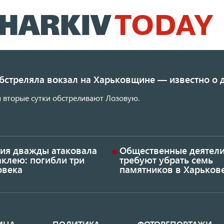
Перейти
к
основному
содержанию
обстреляла вокзал на Харьковщине — известно о
 вторые сутки обстреливают Лозовую.
сия дважды атаковала
Общественные деятел
аклею: погибли три
требуют убрать семь
овека
памятников в Харьков