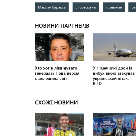
Максим Веракса
спортсмены
плавание
ре
СХОЖІ НОВИНИ