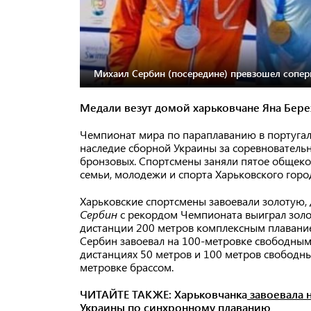
Михаил Сербин (посередине) превзошел соперн
Медали везут домой харьковчане Яна Бере
Чемпионат мира по параплаванию в португал
наследие сборной Украины за соревновательн
бронзовых. Спортсмены заняли пятое общеко
семьи, молодежи и спорта Харьковского город
Харьковские спортсмены завоевали золотую,
Сербин
с рекордом Чемпионата выиграл золот
дистанции 200 метров комплексным плавание
Сербин завоевал на 100-метровке свободным
дистанциях 50 метров и 100 метров свободн
метровке брассом.
ЧИТАЙТЕ ТАКЖЕ: Харьковчанка
завоевала 
Украины по синхронному плаванию