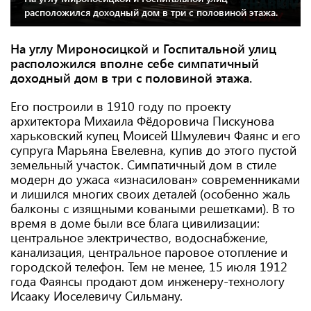
расположился доходный дом в три с половиной этажа.
На углу Мироносицкой и Госпитальной улиц
расположился вполне себе симпатичный
доходный дом в три с половиной этажа.
Его построили в 1910 году по проекту
архитектора Михаила Фёдоровича Пискунова
харьковский купец Моисей Шмулевич Фаянс и его
супруга Марьяна Евелевна, купив до этого пустой
земельный участок. Симпатичный дом в стиле
модерн до ужаса «изнасилован» современниками
и лишился многих своих деталей (особенно жаль
балконы с изящными коваными решетками). В то
время в доме были все блага цивилизации:
центральное электричество, водоснабжение,
канализация, центральное паровое отопление и
городской телефон. Тем не менее, 15 июля 1912
года Фаянсы продают дом инженеру-технологу
Исааку Иоселевичу Сильману.