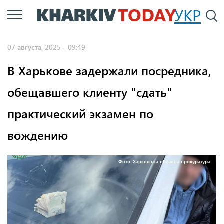
Перейти
УКР
По
к
основному
07 августа, 2025 - 09:49
содержанию
В Харькове задержали посредника,
обещавшего клиенту "сдать"
практический экзамен по
вождению
Фото: Харківська обласна прокуратура.