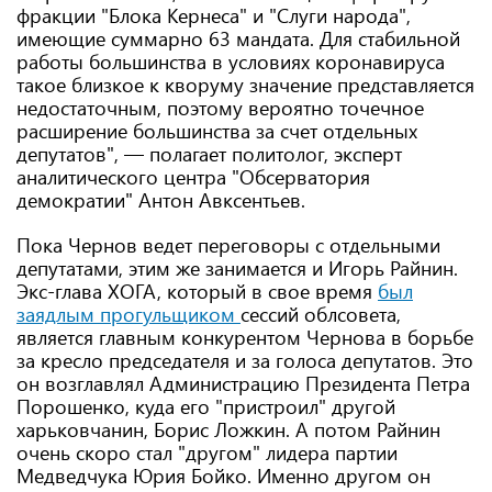
фракции "Блока Кернеса" и "Слуги народа",
имеющие суммарно 63 мандата. Для стабильной
работы большинства в условиях коронавируса
такое близкое к кворуму значение представляется
недостаточным, поэтому вероятно точечное
расширение большинства за счет отдельных
депутатов", — полагает политолог, эксперт
аналитического центра "Обсерватория
демократии" Антон Авксентьев.
Пока Чернов ведет переговоры с отдельными
депутатами, этим же занимается и Игорь Райнин.
Экс-глава ХОГА, который в свое время
был
заядлым прогульщиком
сессий облсовета,
является главным конкурентом Чернова в борьбе
за кресло председателя и за голоса депутатов. Это
он возглавлял Администрацию Президента Петра
Порошенко, куда его "пристроил" другой
харьковчанин, Борис Ложкин. А потом Райнин
очень скоро стал "другом" лидера партии
Медведчука Юрия Бойко. Именно другом он