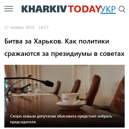
Перейти
УКР
По
к
основному
27 ноября, 2020 - 18:27
содержанию
Битва за Харьков. Как политики
сражаются за президиумы в советах
Скоро новым депутатам облсовета предстоит избрать
председателя.