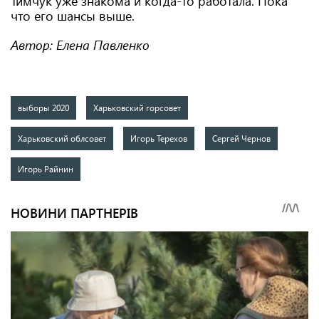
Тимчук уже знакома и когда-то работала. Пока
что его шансы выше.
Автор: Елена Павленко
выборы 2020
Харьковский горсовет
Харьковский облсовет
Игорь Терехов
Сергей Чернов
Игорь Райнин