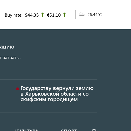
Buy rate:
$44.35
€51.10
26.44°C
up
up
изацию
т затраты.
Государству вернули землю
в Харьковской области со
скифским городищем