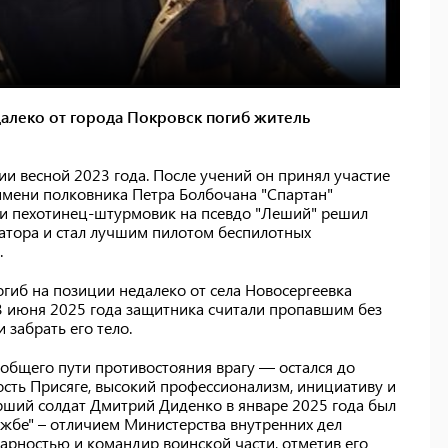
алеко от города Покровск погиб житель
и весной 2023 года. После учений он принял участие
имени полковника Петра Болбочана "Спартан"
ии пехотинец-штурмовик на псевдо "Леший" решил
атора и стал лучшим пилотом беспилотных
.
гиб на позиции недалеко от села Новосергеевка
3 июня 2025 года защитника считали пропавшим без
 забрать его тело.
 общего пути противостояния врагу — остался до
ность Присяге, высокий профессионализм, инициативу и
рший солдат Дмитрий Диденко в январе 2025 года был
ужбе" – отличием Министерства внутренних дел
арностью и командир воинской части, отметив его