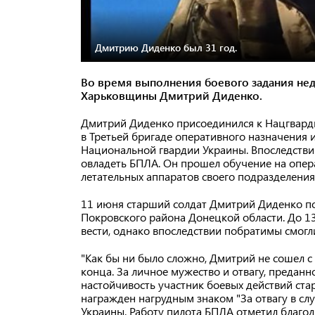
Дмитрию Диденко был 31 год.
Во время выполнения боевого задания нед
Харьковщины Дмитрий Диденко.
Дмитрий Диденко присоединился к Нацгварди
в Третьей бригаде оперативного назначения 
Национальной гвардии Украины. Впоследств
овладеть БПЛА. Он прошел обучение на опер
летательных аппаратов своего подразделения
11 июня старший солдат Дмитрий Диденко по
Покровского района Донецкой области. До 1
вести, однако впоследствии побратимы смогли
"Как бы ни было сложно, Дмитрий не сошел с
конца. За личное мужество и отвагу, предан
настойчивость участник боевых действий ста
награжден нагрудным знаком "За отвагу в сл
Украины. Работу пилота БПЛА отметил благод