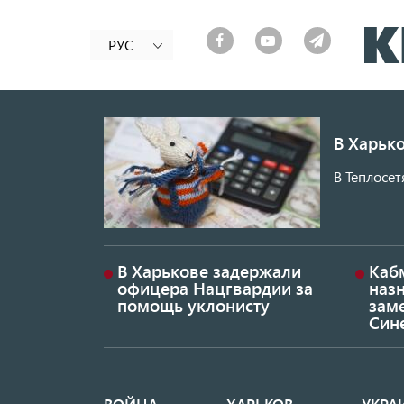
РУС
В Харько
В Теплосет
В Харькове задержали
Каб
офицера Нацгвардии за
наз
помощь уклонисту
заме
Син