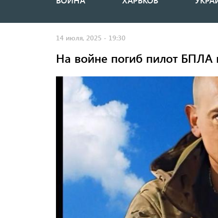
ВОЙНА
ХАРЬКОВ
УКРА
Основная
навигация
14 июля, 2025 - 19:30
На войне погиб пилот БПЛА 