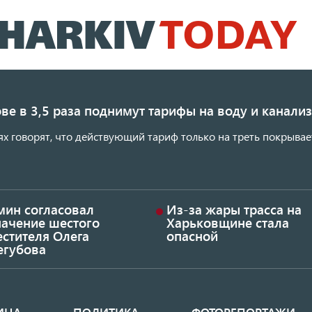
Перейти
к
основному
содержанию
ве в 3,5 раза поднимут тарифы на воду и канал
ях говорят, что действующий тариф только на треть покрывае
мин согласовал
Из-за жары трасса на
начение шестого
Харьковщине стала
стителя Олега
опасной
егубова