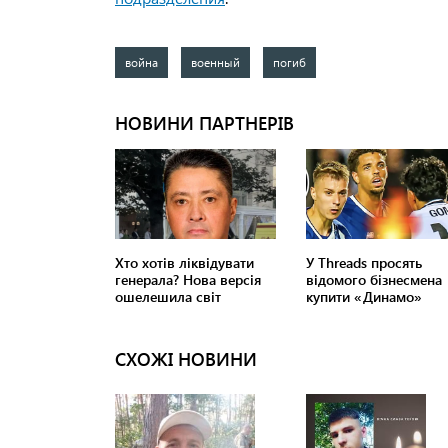
война
военный
погиб
СХОЖІ НОВИНИ