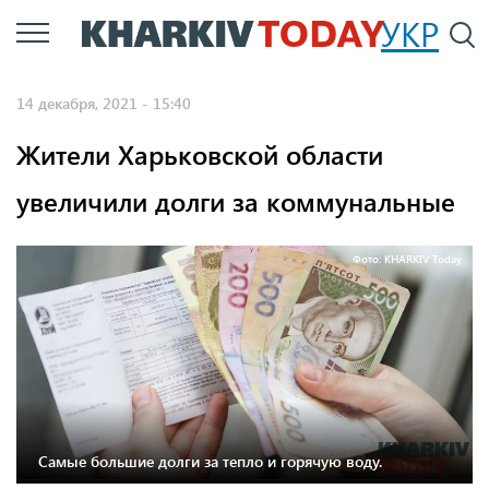
Перейти
УКР
По
к
основному
14 декабря, 2021 - 15:40
содержанию
Жители Харьковской области
увеличили долги за коммунальные
Фото: KHARKIV Today
Самые большие долги за тепло и горячую воду.