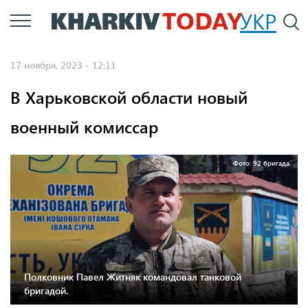
Перейти
УКР
По
к
основному
17 ноября, 2023 - 12:11
содержанию
В Харьковской области новый
военный комиссар
Фото: 92 бригада.
Полковник Павел Житняк командовал танковой
бригадой.