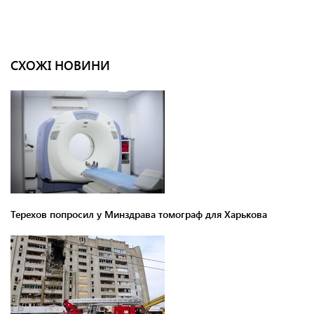
СХОЖІ НОВИНИ
Терехов попросил у Минздрава томограф для Харькова