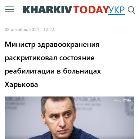
Перейти
УКР
По
к
основному
08 декабря, 2024 - 12:22
содержанию
Министр здравоохранения
раскритиковал состояние
реабилитации в больницах
Харькова
Фото: ХОВА