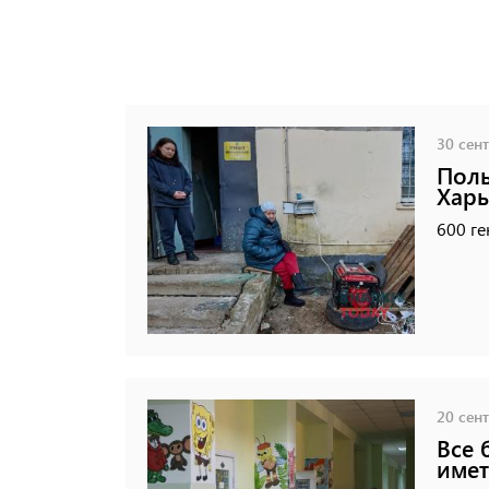
30 сент
Поль
Харь
600 г
20 сент
Все 
имет