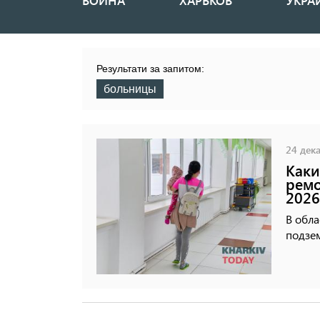
ВОЙНА
ХАРЬКОВ
УКРА
Основная
навигация
Результати за запитом:
больницы
24 дека
Каки
ремо
2026
В обл
подзе