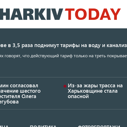
Перейти
к
основному
содержанию
ве в 3,5 раза поднимут тарифы на воду и канал
ях говорят, что действующий тариф только на треть покрывае
мин согласовал
Из-за жары трасса на
начение шестого
Харьковщине стала
стителя Олега
опасной
егубова