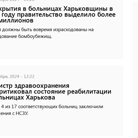
крытия в больницах Харьковщины в
 году правительство выделило более
 миллионов
и должны быть вовремя израсходованы на
дование бомбоубежищ.
бря, 2024 - 12:22
стр здравоохранения
ритиковал состояние реабилитации
льницах Харькова
 4 из 17 соответствующих больниц заключили
ения с НСЗУ.