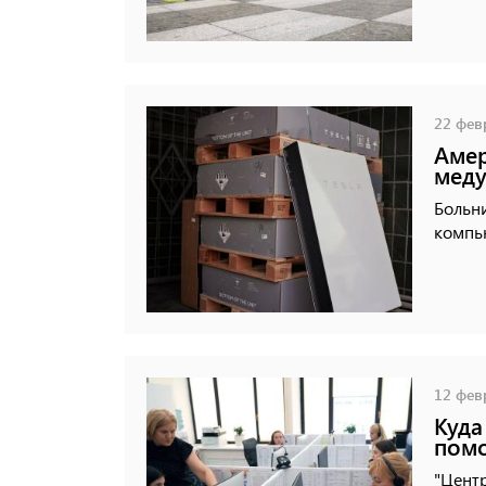
22 февр
Аме
меду
Больни
компь
12 февр
Куда
помо
"Центр