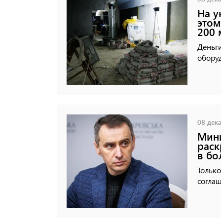
На у
этом
200
Деньг
обору
08 дека
Мини
раск
в бо
Только
соглаш