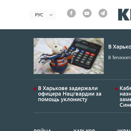
РУС
В Харько
В Теплосет
В Харькове задержали
Каб
офицера Нацгвардии за
наз
помощь уклонисту
заме
Син