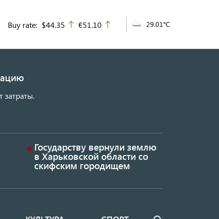
Buy rate:
$44.35
€51.10
29.01°C
up
up
изацию
т затраты.
Государству вернули землю
в Харьковской области со
скифским городищем