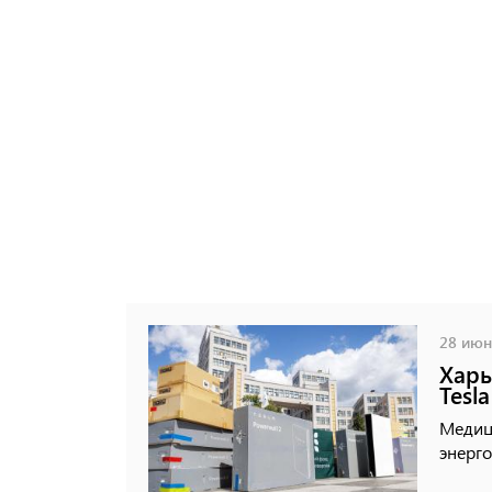
28 июня
Харь
Tesla
Медиц
энерго