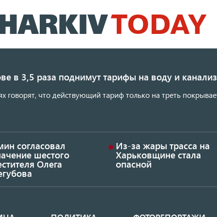
Перейти
к
основному
содержанию
ве в 3,5 раза поднимут тарифы на воду и канал
ях говорят, что действующий тариф только на треть покрывае
мин согласовал
Из-за жары трасса на
начение шестого
Харьковщине стала
стителя Олега
опасной
егубова