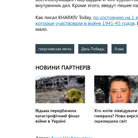
внутренних дел. Кроме этого, введут пешее п
Как писал KHARKIV Today,
по состоянию на 1 
которые участвовали в войне 1941-45 годов
.
мало.
георгиевская лента
День Победы
9 мая
Автор:
Анна Шафранович