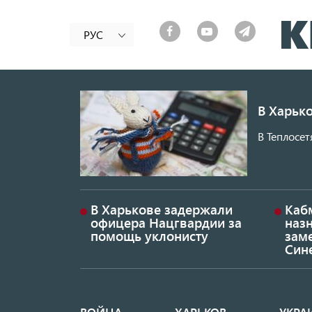
РУС
В Харько
В Теплосет
В Харькове задержали
Каб
офицера Нацгвардии за
наз
помощь уклонисту
заме
Син