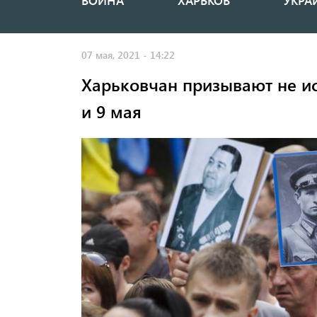
ВОЙНА
ХАРЬКОВ
УКРА
Основная
навигация
07 мая, 2021 - 14:22
Харьковчан призывают не ис
и 9 мая