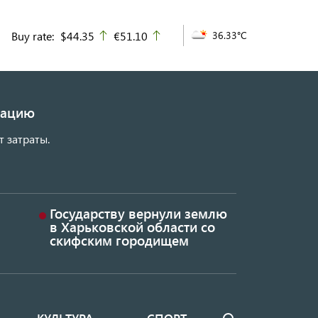
Buy rate:
$44.35
€51.10
36.33°C
up
up
изацию
т затраты.
Государству вернули землю
в Харьковской области со
скифским городищем