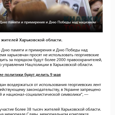
о Дню памяти и примирения и Дню Победы над нацизмом
 жителей Харьковской области.
ко Дню памяти и примирения и Дню Победы над
емя харьковчан просят не использовать георгиевские
дить за порядком будут более 2000 правоохранителей,
 управления Нацполиции в Харьковской области.
ие политики будут делить 9 мая
н воздержаться от использования георгиевских лент
действующему законодательству, в Украине запрещено
й и национал-социалистической символики", —
частие более 38 тысяч жителей Харьковской области.
 на мемориале Славы, мемориальном комплексе