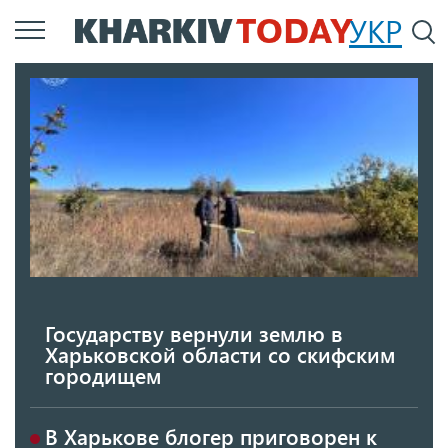
Перейти
УКР
По
к
основному
содержанию
Государству вернули землю в
Харьковской области со скифским
городищем
В Харькове блогер приговорен к