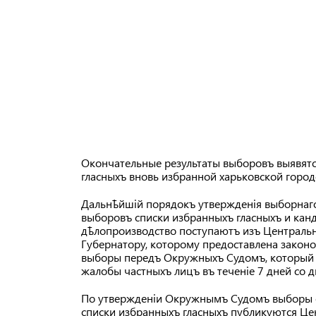
Окончательные результаты выборовъ выявятся
гласныхъ вновь избранной харьковской город
Дальнѣйшій порядокъ утвержденія выборнаго 
выборовъ списки избранныхъ гласныхъ и канд
дѣлопроизводство поступаютъ изъ Центральн
Губернатору, которому предоставлена закон
выборы передъ Окружныхъ Судомъ, который 
жалобы частныхъ лицъ въ теченіе 7 дней со д
По утвержденіи Окружнымъ Судомъ выборы о
списки избранныхъ гласныхъ публикуются Це