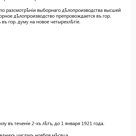
и по разсмотрѣніи выборнаго дѣлопроизводства высшей
борное дѣлопроизводство препровождается въ гор.
 въ гор. думу на новое четырехлѣтіе.
 въ теченіе 2-хъ лѣтъ, до 1 января 1921 года.
реднихъ числахъ ноября мѣсяца.