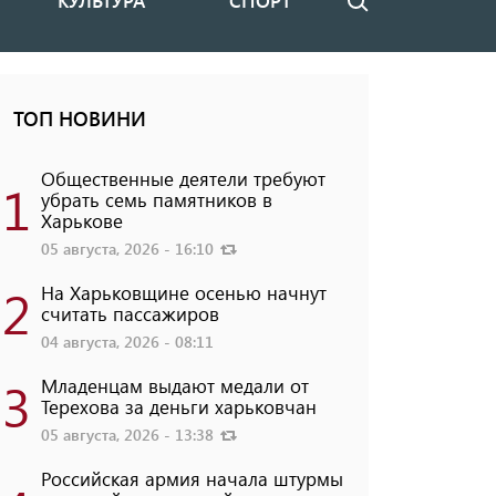
КУЛЬТУРА
СПОРТ
Поиск
ТОП НОВИНИ
Общественные деятели требуют
1
убрать семь памятников в
Харькове
05 августа, 2026 - 16:10
2
На Харьковщине осенью начнут
считать пассажиров
04 августа, 2026 - 08:11
3
Младенцам выдают медали от
Терехова за деньги харьковчан
05 августа, 2026 - 13:38
Российская армия начала штурмы