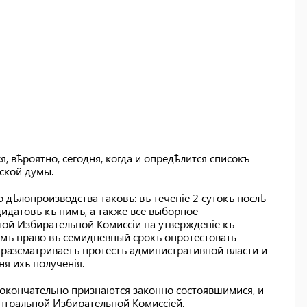
, вѣроятно, сегодня, когда и опредѣлится списокъ
ской думы.
дѣлопроизводства таковъ: въ теченіе 2 сутокъ послѣ
идатовъ къ нимъ, а также все выборное
ой Избирательной Комиссіи на утвержденіе къ
омъ право въ семидневный срокъ опротестовать
разсматриваетъ протестъ административной власти и
ня ихъ полученія.
кончательно признаются законно состоявшимися, и
нтральной Избирательной Комиссіей.