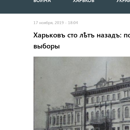
ВОЙНА
ХАРЬКОВ
УКРА
Основная
навигация
17 ноября, 2019 - 18:04
Харьковъ сто лѣтъ назадъ: п
выборы