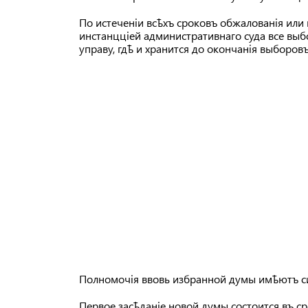
По истеченіи всѣхъ сроковъ обжалованія ил
инстанцціей административнаго суда все вы
управу, гдѣ и хранится до окончанія выборовъ
Полномочія ввовь избранной думы имѣютъ силу
Первое засѣданіе новой думы состоится въ с