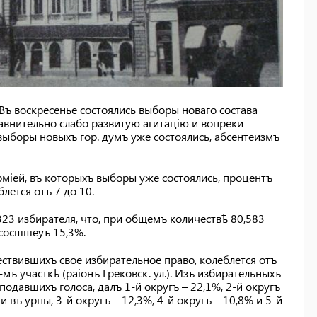
Въ воскресенье состоялись выборы новаго состава
авнительно слабо развитую агитацію и вопреки
ыборы новыхъ гор. думъ уже состоялись, абсентеизмъ
рміей, въ которыхъ выборы уже состоялись, процентъ
лется отъ 7 до 10.
323 избирателя, что, при общемъ количествѣ 80,583
 сосшшеуъ 15,3%.
ствившихъ свое избирательное право, колеблется отъ
-мъ участкѣ (раіонъ Грековск. ул.). Изъ избирательныхъ
одавшихъ голоса, далъ 1-й округъ – 22,1%, 2-й округъ
въ урны, 3-й округъ – 12,3%, 4-й округъ – 10,8% и 5-й