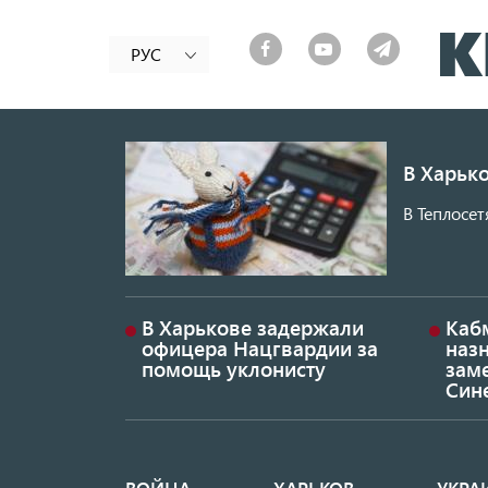
РУС
В Харько
В Теплосет
В Харькове задержали
Каб
офицера Нацгвардии за
наз
помощь уклонисту
заме
Син