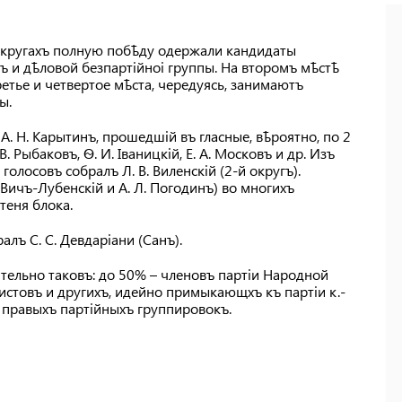
 округахъ полную побѣду одержали кандидаты
 и дѣловой безпартійноі группы. На второмъ мѣстѣ
ретье и четвертое мѣста, чередуясь, занимаютъ
ы.
. Н. Карытинъ, прошедшій въ гласные, вѣроятно, по 2
 В. Рыбаковъ, Ѳ. И. Іваницкій, Е. А. Московъ и др. Изъ
олосовъ собралъ Л. В. Виленскій (2-й округъ).
Вичъ-Лубенскій и А. Л. Погодинъ) во многихъ
теня блока.
лъ С. С. Девдаріани (Санъ).
ительно таковъ: до 50% – членовъ партіи Народной
истовъ и другихъ, идейно примыкающхъ къ партіи к.-
ѣе правыхъ партійныхъ группировокъ.