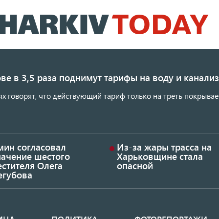
Перейти
к
основному
содержанию
ве в 3,5 раза поднимут тарифы на воду и канал
ях говорят, что действующий тариф только на треть покрывае
мин согласовал
Из-за жары трасса на
начение шестого
Харьковщине стала
стителя Олега
опасной
егубова