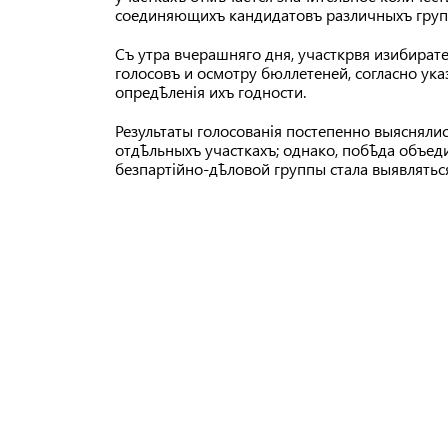
соединяющихъ кандидатовъ различныхъ груп
Съ утра вчерашняго дня, участкрвя изибират
голосовъ и осмотру бюллетеней, согласно указ
опредѣленія ихъ годности.
Результаты голосованія постепенно выяснялись
отдѣльныхъ участкахъ; однако, побѣда объед
безпартійно-дѣловой группы стала выявлятьс