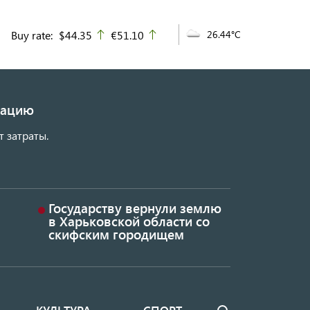
Buy rate:
$44.35
€51.10
26.44°C
up
up
изацию
т затраты.
Государству вернули землю
в Харьковской области со
скифским городищем