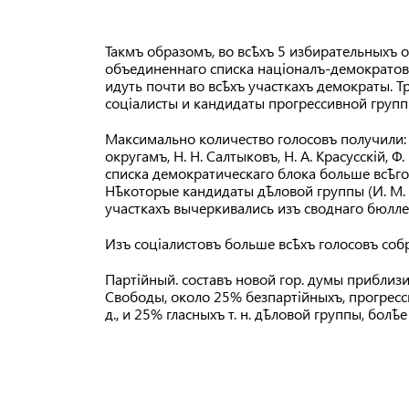
Такмъ образомъ, во всѣхъ 5 избирательныхъ
объединеннаго списка націоналъ-демократовъ
идуть почти во всѣхъ участкахъ демократы. Т
соціалисты и кандидаты прогрессивной групп
Максимально количество голосовъ получили: А
округамъ, Н. Н. Салтыковъ, Н. А. Красусскій, Ф.
списка демократическаго блока больше всѣго г
Нѣкоторые кандидаты дѣловой группы (И. М. 
участкахъ вычеркивались изъ своднаго бюлле
Изъ соціалистовъ больше всѣхъ голосовъ собра
Партійный. составъ новой гор. думы приблиз
Свободы, около 25% безпартійныхъ, прогресс
д., и 25% гласныхъ т. н. дѣловой группы, бол