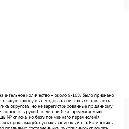
ачительное количество – около 9-10% было признано
большую группу въ негодныхъ спискахъ составляютъ
гихъ округовъ, но не зарегистрированные по данному
писанные отъ руки бюллетени безъ предлагаемыхъ
шь № списка, но безъ поименнаго перечисленія
ядъ прокламацій, пустыхъ записокъ и т. п. Во многихъ
во правильно составленныхъ рукописныхъ списковъ,