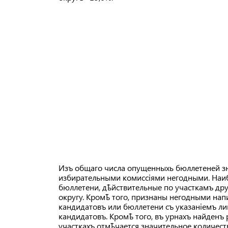
Изъ общаго числа опущенныхь бюллетеней зн
избирательными комиссіями негодными. Наи
бюллетени, дѣйствительные по участкамъ дру
округу. Кромѣ того, признаны негодными на
кандидатовъ или бюллетени съ указаніемъ ли
кандидатовъ. Кромѣ того, въ урнахъ найденъ р
участкахъ отмѣчается значительное количест