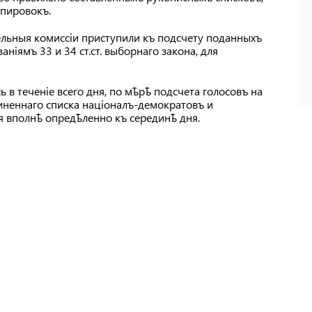
пировокъ.
ельныя комиссіи приступили къ подсчету поданныхъ
аніямъ 33 и 34 ст.ст. выборнаго закона, для
 в теченіе всего дня, по мѣрѣ подсчета голосовъ на
иненнаго списка націоналъ-демократовъ и
я вполнѣ опредѣленно къ серединѣ дня.