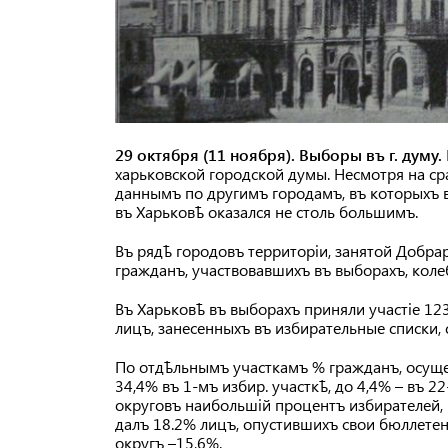
29 октября (11 ноября). Выборы въ г. думу.
харьковской городской думы. Несмотря на ср
даннымъ по другимъ городамъ, въ которыхъ в
въ Харьковѣ оказался не столь большимъ.
Въ рядѣ городовъ территоріи, занятой Добра
гражданъ, участвовавшихъ въ выборахъ, колеб
Въ Харьковѣ въ выборахъ приняли участіе 12
лицъ, занесенныхъ въ избирательные списки,
По отдѣльнымъ участкамъ % гражданъ, осуще
34,4% въ 1-мъ избир. участкѣ, до 4,4% – въ 22
округовъ наибольшій процентъ избирателей, п
далъ 18.2% лицъ, опустившихъ свои бюллетени 
округъ –15,6%.