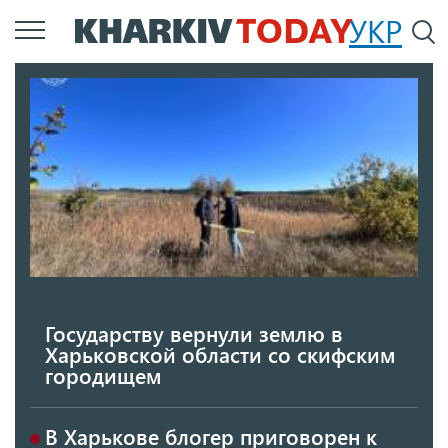
Перейти
УКР
По
к
основному
содержанию
Государству вернули землю в
Харьковской области со скифским
городищем
В Харькове блогер приговорен к