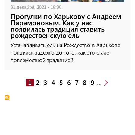
31 декабря, 2021 - 18:30
Прогулки по Харькову с Андреем
Парамоновым. Как у нас
появилась традиция ставить
рождественскую ель
Устанавливать ель на Рождество в Харькове
появился задолго до того, как это стало
повсеместной традицией.
1
2
3
4
5
6
7
8
9
…