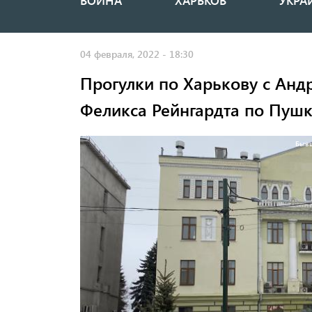
ВОЙНА
ХАРЬКОВ
УКРА
Основная
навигация
04 февраля, 2022 - 18:30
Прогулки по Харькову с Ан
Феликса Рейнгардта по Пуш
Бывш