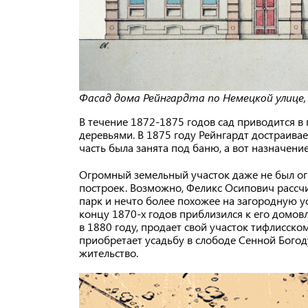
Фасад дома Рейнгардта по Немецкой улице,
В течение 1872-1875 годов сад приводится 
деревьями. В 1875 году Рейнгардт достраивае
часть была занята под баню, а вот назначени
Огромный земельный участок даже не был ог
построек. Возможно, Феликс Осипович рассчи
парк и нечто более похожее на загородную у
концу 1870-х годов приблизился к его домов
в 1880 году, продает свой участок тифлисск
приобретает усадьбу в слободе Сенной Богоду
жительство.