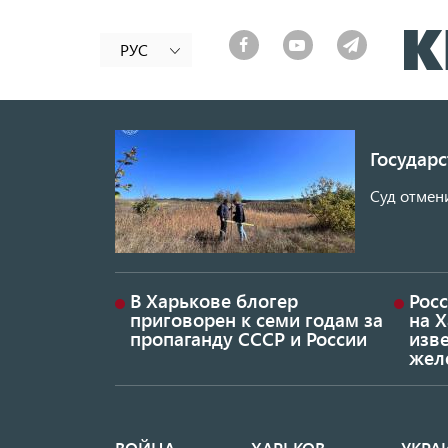
РУС
Государ
Суд отмен
В Харькове блогер
Росс
приговорен к семи годам за
на 
пропаганду СССР и России
изве
жел