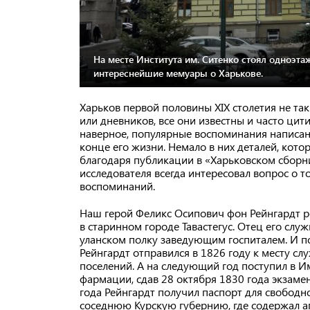
На месте Института им. Ситенко стоял одноэт
интереснейшие мемуары о Харькове.
Харьков первой половины XIX столетия не та
или дневников, все они известны и часто ци
наверное, популярные воспоминания написан
конце его жизни. Немало в них деталей, кото
благодаря публикации в «Харьковском сборн
исследователя всегда интересовал вопрос о т
воспоминаний.
Наш герой Феликс Осипович фон Рейнгардт р
в старинном городе Тавастегус. Отец его слу
уланском полку заведующим госпиталем. И п
Рейнгардт отправился в 1826 году к месту сл
поселений. А на следующий год поступил в 
фармации, сдав 28 октября 1830 года экзамен
года Рейнгардт получил паспорт для свободн
соседнюю Курскую губернию, где содержал ап