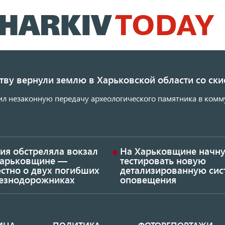
Перейти
к
основному
содержанию
ству вернули землю в Харьковской области со с
ил незаконную передачу археологического памятника в комм
ия обстреляла вокзал
На Харьковщине начну
Харьковщине —
тестировать новую
стно о двух погибших
детализированную сис
езнодорожниках
оповещения