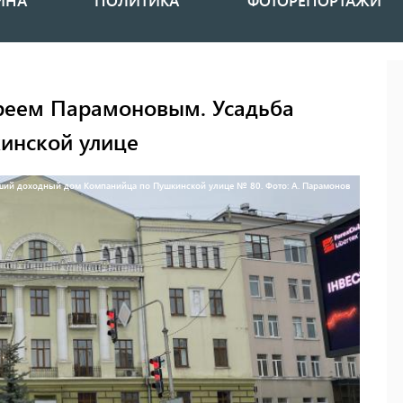
ИНА
ПОЛИТИКА
ФОТОРЕПОРТАЖИ
дреем Парамоновым. Усадьба
кинской улице
ий доходный дом Компанийца по Пушкинской улице № 80. Фото: А. Парамонов