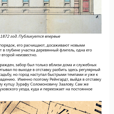
 1872 год. Публикуется впервые
в порядок, его расчищают, досаживают новыми
т в глубине участка деревянный флигель, одна его
е второй неизвестно.
ражден, забор был только вблизи дома и служебных
тывал по выходе в отставку разбить здесь регулярный
садьбу, но город наступал быстрыми темпами и уже к
ладению. Именно поэтому Рейнгардт, выйдя в отставку
ому купцу Зурафу Соломоновичу Заалову. Сам же
ховского уезда, куда и переезжает на постоянное