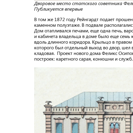
Дворовое место статского советника Фелик
Публикуется впервые
В том же 1872 году Рейнгардт подает проше
каменном полуэтаже. В подвале располагались
Дом отапливался печами, еще одна печь, вароч
и кабинета владельца в доме было еще семь
вдоль длинного коридора. Крыльцо в правом 
которого был отдельный выход во двор, шел 
кладовая. Проект нового дома Феликс Осипов
построек: каретного сарая, конюшни и служб.