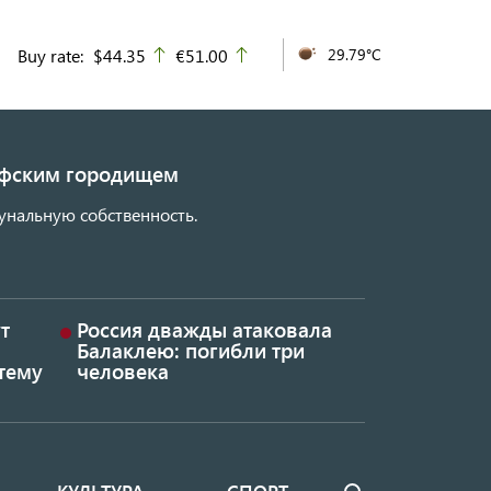
Buy rate:
$44.35
€51.00
29.79°C
up
up
кифским городищем
унальную собственность.
т
Россия дважды атаковала
Балаклею: погибли три
тему
человека