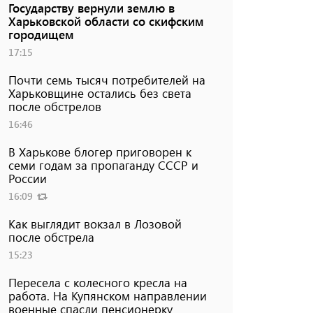
Государству вернули землю в
Харьковской области со скифским
городищем
17:15
Почти семь тысяч потребителей на
Харьковщине остались без света
после обстрелов
16:46
В Харькове блогер приговорен к
семи годам за пропаганду СССР и
России
16:09
Как выглядит вокзал в Лозовой
после обстрела
15:23
Пересела с колесного кресла на
работа. На Купянском направлении
военные спасли пенсионерку