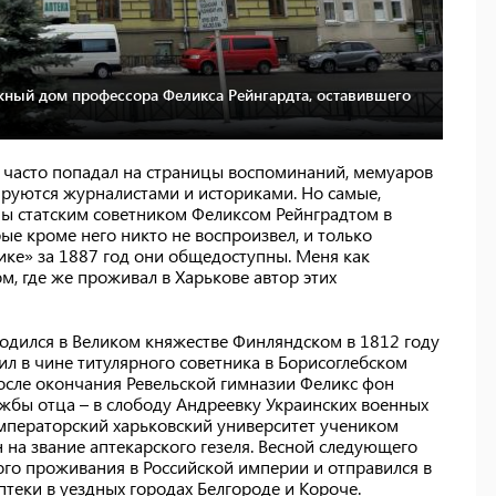
ажный дом профессора Феликса Рейнгардта, оставившего
к часто попадал на страницы воспоминаний, мемуаров
тируются журналистами и историками. Но самые,
ы статским советником Феликсом Рейнградтом в
рые кроме него никто не воспроизвел, и только
ике» за 1887 год они общедоступны. Меня как
ом, где же проживал в Харькове автор этих
одился в Великом княжестве Финляндском в 1812 году
жил в чине титулярного советника в Борисоглебском
осле окончания Ревельской гимназии Феликс фон
ужбы отца – в слободу Андреевку Украинских военных
Императорский харьковский университет учеником
 на звание аптекарского гезеля. Весной следующего
ого проживания в Российской империи и отправился в
теки в уездных городах Белгороде и Короче.