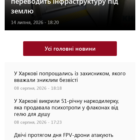
переводить інфраструктуру під
землю
14 липня, 2026 - 18:20
Усі головні новини
У Харкові попрощались із захисником, якого
вважали зниклим безвісті
08 серпня, 2026 - 18:18
У Харкові викрили 51-річну наркодилерку,
яка продавала психотропи у флаконах від
гелю для душу
08 серпня, 2026 - 17:23
Двічі протягом дня FPV-дрони атакують