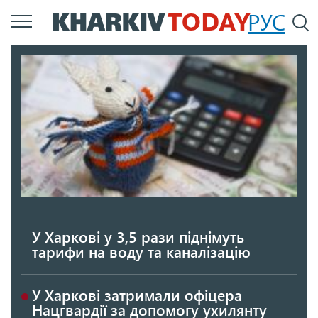
Перейти
РУС
П
до
основного
вмісту
У Харкові у 3,5 рази піднімуть
тарифи на воду та каналізацію
У Харкові затримали офіцера
Нацгвардії за допомогу ухилянту