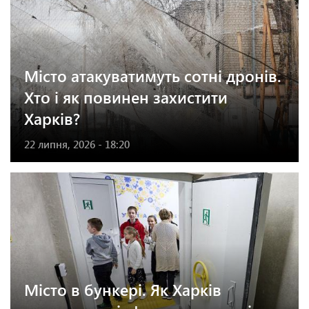
Місто атакуватимуть сотні дронів.
Хто і як повинен захистити
Харків?
22 липня, 2026 - 18:20
Місто в бункері. Як Харків