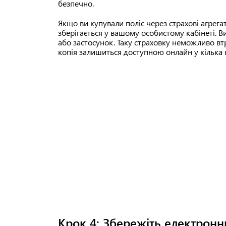
безпечно.
Якщо ви купували поліс через страхові агрегато
зберігається у вашому особистому кабінеті. В
або застосунок. Таку страховку неможливо втр
копія залишиться доступною онлайн у кілька к
Крок 4: Збережіть електронн