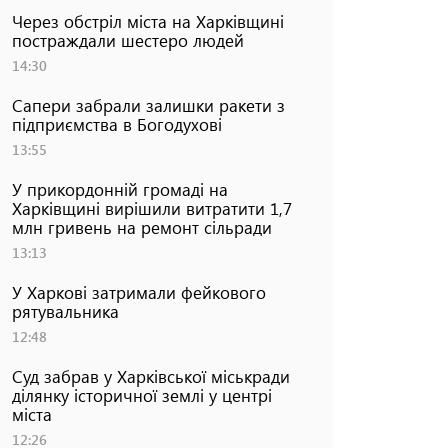
Через обстріл міста на Харківщині
постраждали шестеро людей
14:30
Сапери забрали залишки ракети з
підприємства в Богодухові
13:55
У прикордонній громаді на
Харківщині вирішили витратити 1,7
млн гривень на ремонт сільради
13:13
У Харкові затримали фейкового
рятувальника
12:48
Суд забрав у Харківської міськради
ділянку історичної землі у центрі
міста
12:26