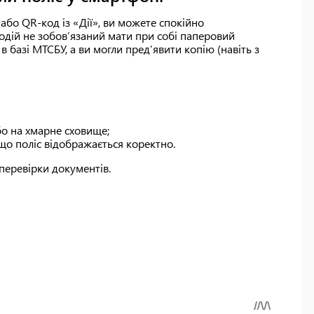
або QR-код із «Дії», ви можете спокійно
водій не зобов’язаний мати при собі паперовий
 базі МТСБУ, а ви могли пред’явити копію (навіть з
або на хмарне сховище;
що поліс відображається коректно.
перевірки документів.