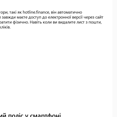
ри, такі як hotline.finance, він автоматично
и завжди маєте доступ до електронної версії через сайт
атити фізично. Навіть коли ви видалите лист з пошти,
ліків.
ий поліс у смартфоні