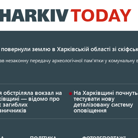
Перейти
до
основного
вмісту
повернули землю в Харківській області зі скіфс
ав незаконну передачу археологічної пам'ятки у комунальну в
я обстріляла вокзал на
На Харківщині почнуть
ківщині — відомо про
тестувати нову
х загиблих
деталізовану систему
зничників
оповіщення