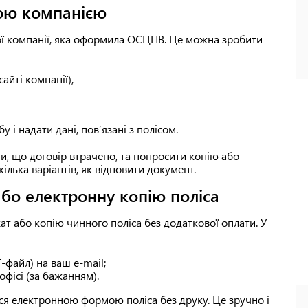
овою компанією
вої компанії, яка оформила ОСЦПВ. Це можна зробити
айті компанії),
 і надати дані, пов’язані з полісом.
и, що договір втрачено, та попросити копію або
ілька варіантів, як відновити документ.
або електронну копію поліса
кат або копію чинного поліса без додаткової оплати. У
-файл) на ваш e-mail;
офісі (за бажанням).
ся електронною формою поліса без друку. Це зручно і