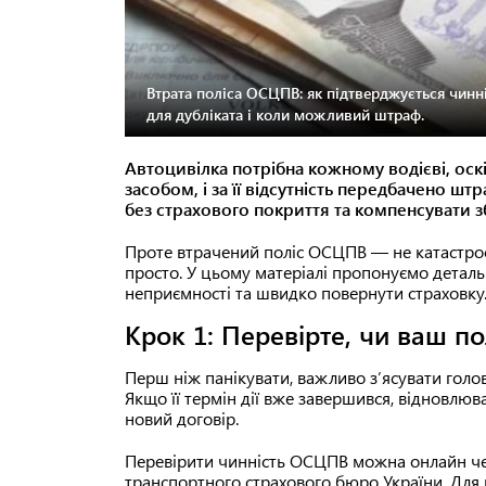
Втрата поліса ОСЦПВ: як підтверджується чинніс
для дубліката і коли можливий штраф.
Автоцивілка потрібна кожному водієві, оск
засобом, і за її відсутність передбачено ш
без страхового покриття та компенсувати з
Проте втрачений поліс ОСЦПВ — не катастроф
просто. У цьому матеріалі пропонуємо деталь
неприємності та швидко повернути страховку
Крок 1: Перевірте, чи ваш п
Перш ніж панікувати, важливо з’ясувати голо
Якщо її термін дії вже завершився, відновлюв
новий договір.
Перевірити чинність ОСЦПВ можна онлайн че
транспортного страхового бюро України. Для 