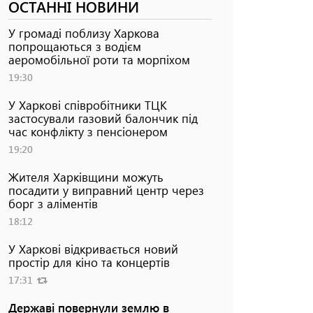
ОСТАННІ НОВИНИ
У громаді поблизу Харкова
попрощаються з водієм
аеромобільної роти та морпіхом
19:30
У Харкові співробітники ТЦК
застосували газовий балончик під
час конфлікту з пенсіонером
19:20
Жителя Харківщини можуть
посадити у виправний центр через
борг з аліментів
18:12
У Харкові відкривається новий
простір для кіно та концертів
17:31
Державі повернули землю в