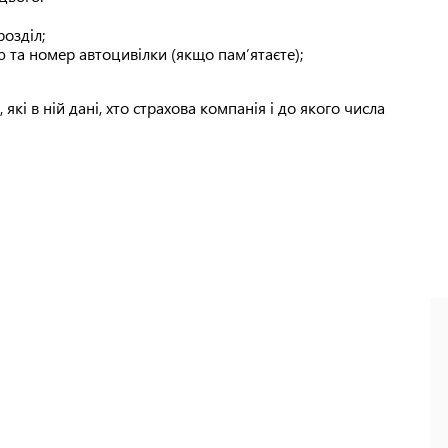
озділ;
 та номер автоцивілки (якщо пам’ятаєте);
, які в ній дані, хто страхова компанія і до якого числа