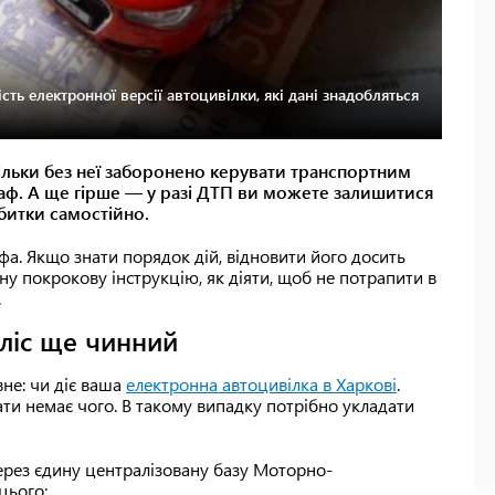
ть електронної версії автоцивілки, які дані знадобляться
ільки без неї заборонено керувати транспортним
траф. А ще гірше — у разі ДТП ви можете залишитися
битки самостійно.
а. Якщо знати порядок дій, відновити його досить
ну покрокову інструкцію, як діяти, щоб не потрапити в
.
оліс ще чинний
вне: чи діє ваша
електронна автоцивілка в Харкові
.
ати немає чого. В такому випадку потрібно укладати
рез єдину централізовану базу Моторно-
цього: