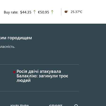
Buy rate:
$44.35
€50.95
25.37°C
up
up
ьким городищем
ласність.
Росія двічі атакувала
Балаклію: загинули троє
людей