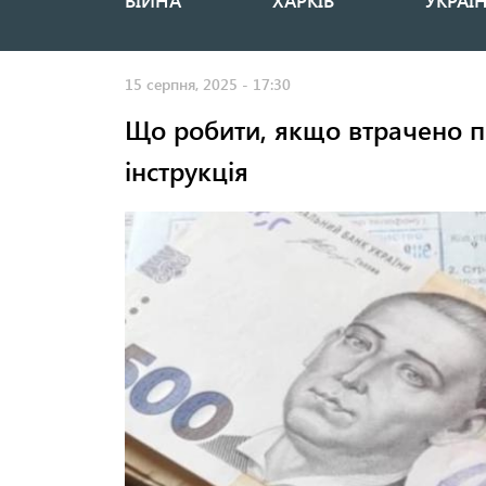
ВІЙНА
ХАРКІВ
УКРАЇ
Основная
навигация
15 серпня, 2025 - 17:30
Що робити, якщо втрачено п
інструкція