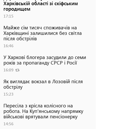
Харківській області зі скіфським
городищем
17:15
Майже сім тисяч споживачів на
Харківщині залишилися без світла
після обстрілів
16:46
У Харкові блогера засудили до семи
років за пропаганду СРСР і Росії
16:09
Як виглядає вокзал в Лозовій після
обстрілу
15:23
Пересіла з крісла колісного на
робота. На Куп'янському напрямку
військові врятували пенсіонерку
14:56