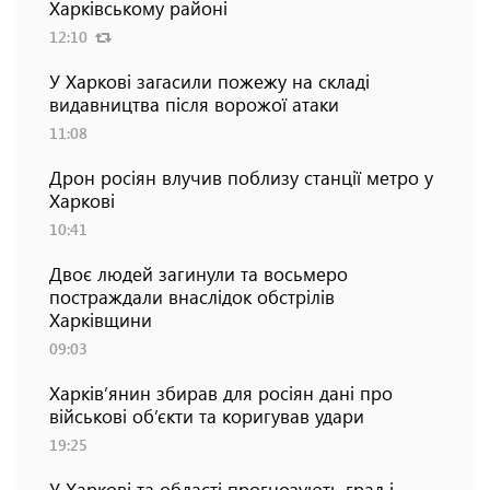
Харківському районі
12:10
У Харкові загасили пожежу на складі
видавництва після ворожої атаки
11:08
Дрон росіян влучив поблизу станції метро у
Харкові
10:41
Двоє людей загинули та восьмеро
постраждали внаслідок обстрілів
Харківщини
09:03
Харків’янин збирав для росіян дані про
військові об’єкти та коригував удари
19:25
У Харкові та області прогнозують град і