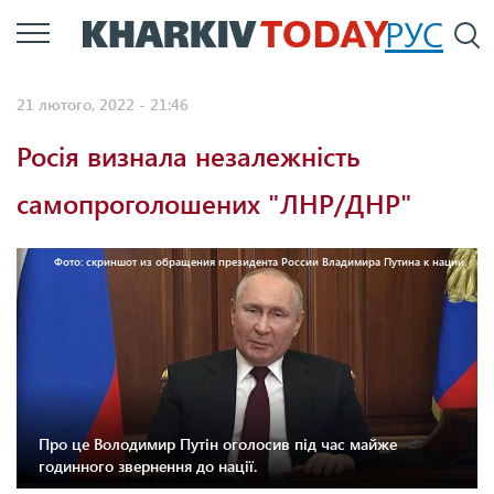
Перейти
РУС
П
до
основного
21 лютого, 2022 - 21:46
вмісту
Росія визнала незалежність
самопроголошених "ЛНР/ДНР"
Фото: скриншот из обращения президента России Владимира Путина к нации.
Про це Володимир Путін оголосив під час майже
годинного звернення до нації.