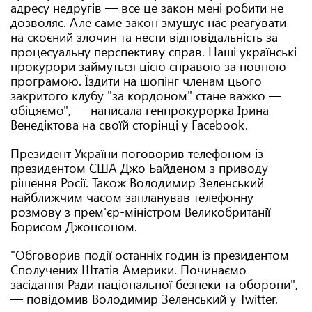
адресу недругів — все це закон мені робити не
дозволяє. Але саме закон змушує нас реагувати
на скоєний злочин та нести відповідальність за
процесуальну перспективу справ. Наші українські
прокурори займуться цією справою за повною
програмою. Їздити на шопінг членам цього
закритого клубу "за кордоном" стане важко —
обіцяємо", — написала генпрокурорка Ірина
Венедіктова на своїй сторінці у Facebook.
Президент України поговорив телефоном із
президентом США Джо Байденом з приводу
рішення Росії. Також Володимир Зеленський
найближчим часом запланував телефонну
розмову з прем'єр-міністром Великобританії
Борисом Джонсоном.
"Обговорив події останніх годин із президентом
Сполучених Штатів Америки. Починаємо
засідання Ради національної безпеки та оборони",
— повідомив Володимир Зеленський у Twitter.