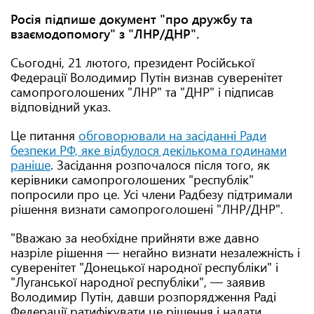
Росія підпише документ "про дружбу та
взаємодопомогу" з "ЛНР/ДНР".
Сьогодні, 21 лютого, президент Російської
Федерації Володимир Путін визнав суверенітет
самопроголошених "ЛНР" та "ДНР" і підписав
відповідний указ.
Це питання
обговорювали на засіданні Ради
безпеки РФ, яке відбулося декількома годинами
раніше
. Засідання розпочалося після того, як
керівники самопроголошених "республік"
попросили про це. Усі члени Радбезу підтримали
рішення визнати самопроголошені "ЛНР/ДНР".
"Вважаю за необхідне прийняти вже давно
назріле рішення — негайно визнати незалежність і
суверенітет "Донецької народної республіки" і
"Луганської народної республіки", — заявив
Володимир Путін, давши розпорядження Раді
Федерації ратифікувати це рішення і надати