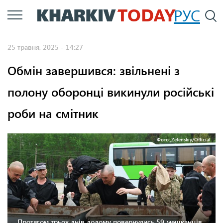
Перейти
РУС
П
до
основного
25 травня, 2025 - 14:27
вмісту
Обмін завершився: звільнені з
полону оборонці викинули російські
роби на смітник
Фото: Zelenskiy/Official
Протягом трьох днів додому повернулись 59 мешканців