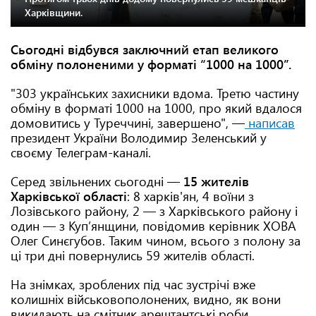
Харківщини.
Сьогодні відбувся заключний етап великого
обміну полоненими у форматі “1000 на 1000”.
"303 українських захисники вдома. Третю частину
обміну в форматі 1000 на 1000, про який вдалося
домовитись у Туреччині, завершено", —
написав
президент України Володимир Зеленський у
своєму Телеграм-каналі.
Серед звільнених сьогодні —
15 жителів
Харківської області
: 8 харків'ян, 4 воїни з
Лозівського району, 2 — з Харківського району і
один — з Куп’янщини, повідомив керівник ХОВА
Олег Синєгубов. Таким чином, всього з полону за
ці три дні повернулись 59 жителів області.
На знімках, зроблених під час зустрічі вже
колишніх військовополонених, видно, як вони
викидають на смітник арештантські роби.