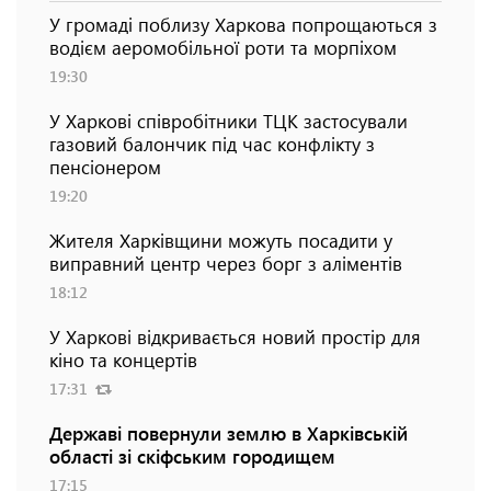
У громаді поблизу Харкова попрощаються з
водієм аеромобільної роти та морпіхом
19:30
У Харкові співробітники ТЦК застосували
газовий балончик під час конфлікту з
пенсіонером
19:20
Жителя Харківщини можуть посадити у
виправний центр через борг з аліментів
18:12
У Харкові відкривається новий простір для
кіно та концертів
17:31
Державі повернули землю в Харківській
області зі скіфським городищем
17:15