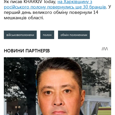
Як писав KHARKIV Today,
на Харківщину з
російського полону повернулись ще 30 бранців
. У
перший день великого обміну повернули 14
мешканців області.
військовополонени
полон
обмін полоненими