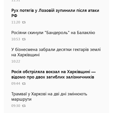
Рух потягів у Лозовій зупинили після атаки
РФ
11:20
Росіяни скинули "Бандероль" на Балаклію
10:53
У бізнесмена забрали десятки гектарів землі
на Харківщині
10:22
Росія обстріляла вокзал на Харківщині —
відомо про двох загиблих залізничників
09:44
Трамваї у Харкові на дві дні змінюють
маршрути
09:30