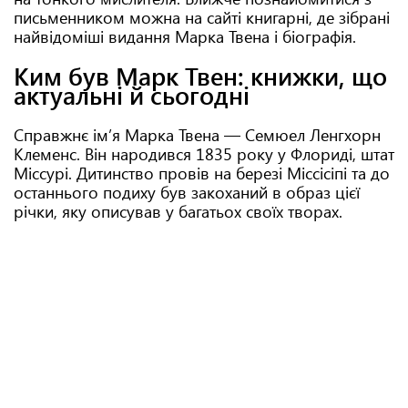
письменником можна на сайті книгарні, де зібрані
найвідоміші видання Марка Твена і біографія.
Ким був Марк Твен: книжки, що
актуальні й сьогодні
Справжнє ім’я Марка Твена — Семюел Ленгхорн
Клеменс. Він народився 1835 року у Флориді, штат
Міссурі. Дитинство провів на березі Міссісіпі та до
останнього подиху був закоханий в образ цієї
річки, яку описував у багатьох своїх творах.