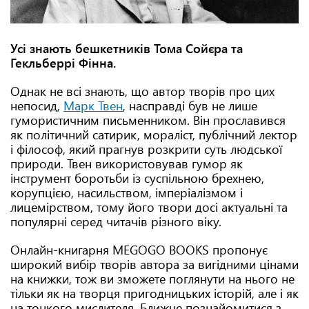
Усі знають бешкетників Тома Сойєра та
Гекльберрі Фінна.
Однак не всі знають, що автор творів про цих
непосид,
Марк Твен
, насправді був не лише
гумористичним письменником. Він прославився
як політичний сатирик, мораліст, публічний лектор
і філософ, який прагнув розкрити суть людської
природи. Твен використовував гумор як
інструмент боротьби із суспільною брехнею,
корупцією, насильством, імперіалізмом і
лицемірством, тому його твори досі актуальні та
популярні серед читачів різного віку.
Онлайн-книгарня MEGOGO BOOKS пропонує
широкий вибір творів автора за вигідними цінами
на книжки, тож ви зможете поглянути на нього не
тільки як на творця пригодницьких історій, але і як
на тонкого мислителя. Ближче познайомитися з