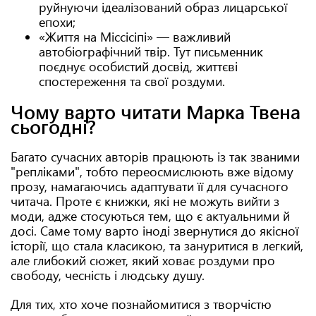
руйнуючи ідеалізований образ лицарської
епохи;
«Життя на Міссісіпі» — важливий
автобіографічний твір. Тут письменник
поєднує особистий досвід, життєві
спостереження та свої роздуми.
Чому варто читати Марка Твена
сьогодні?
Багато сучасних авторів працюють із так званими
"репліками", тобто переосмислюють вже відому
прозу, намагаючись адаптувати її для сучасного
читача. Проте є книжки, які не можуть вийти з
моди, адже стосуються тем, що є актуальними й
досі. Саме тому варто іноді звернутися до якісної
історії, що стала класикою, та зануритися в легкий,
але глибокий сюжет, який ховає роздуми про
свободу, чесність і людську душу.
Для тих, хто хоче познайомитися з творчістю