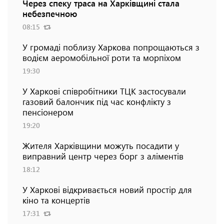
Через спеку траса на Харківщині стала
небезпечною
08:15
У громаді поблизу Харкова попрощаються з
водієм аеромобільної роти та морпіхом
19:30
У Харкові співробітники ТЦК застосували
газовий балончик під час конфлікту з
пенсіонером
19:20
Жителя Харківщини можуть посадити у
виправний центр через борг з аліментів
18:12
У Харкові відкривається новий простір для
кіно та концертів
17:31