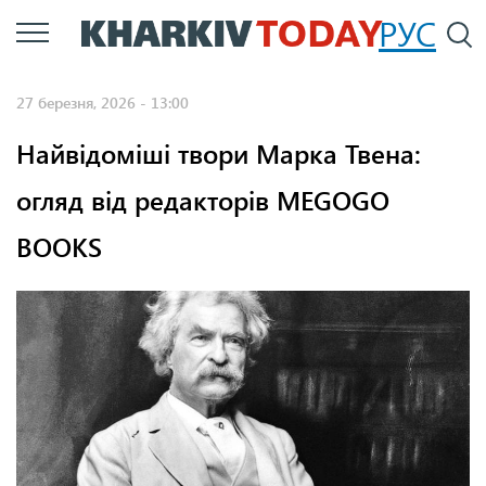
Перейти
РУС
П
до
основного
27 березня, 2026 - 13:00
вмісту
Найвідоміші твори Марка Твена:
огляд від редакторів MEGOGO
BOOKS