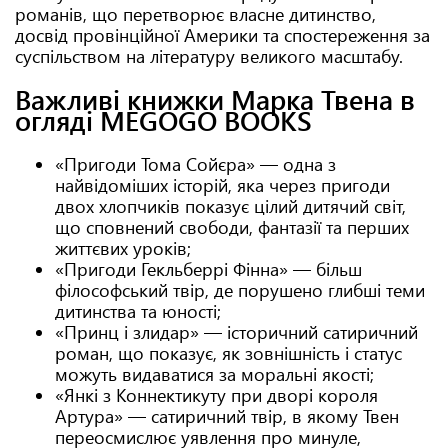
романів, що перетворює власне дитинство,
досвід провінційної Америки та спостереження за
суспільством на літературу великого масштабу.
Важливі книжки Марка Твена в
огляді MEGOGO BOOKS
«Пригоди Тома Сойєра» — одна з
найвідоміших історій, яка через пригоди
двох хлопчиків показує цілий дитячий світ,
що сповнений свободи, фантазії та перших
життєвих уроків;
«Пригоди Гекльберрі Фінна» — більш
філософський твір, де порушено глибші теми
дитинства та юності;
«Принц і злидар» — історичний сатиричний
роман, що показує, як зовнішність і статус
можуть видаватися за моральні якості;
«Янкі з Коннектикуту при дворі короля
Артура» — сатиричний твір, в якому Твен
переосмислює уявлення про минуле,