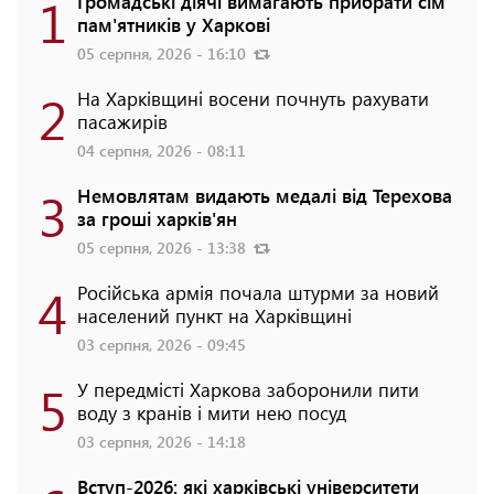
1
Громадські діячі вимагають прибрати сім
пам'ятників у Харкові
05 серпня, 2026 - 16:10
2
На Харківщині восени почнуть рахувати
пасажирів
04 серпня, 2026 - 08:11
3
Немовлятам видають медалі від Терехова
за гроші харків'ян
05 серпня, 2026 - 13:38
4
Російська армія почала штурми за новий
населений пункт на Харківщині
03 серпня, 2026 - 09:45
5
У передмісті Харкова заборонили пити
воду з кранів і мити нею посуд
03 серпня, 2026 - 14:18
Вступ-2026: які харківські університети