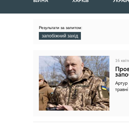
ВІЙНА
ХАРКІВ
УКРАЇ
Основная
навигация
Результати за запитом:
запобіжний захід
16 квіт
Пров
запо
Артур 
травні