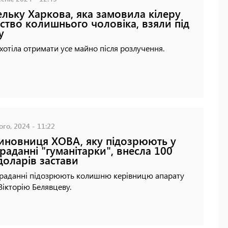
льку Харкова, яка замовила кілеру
ство колишнього чоловіка, взяли під
у
хотіла отримати усе майно після розлучення.
го, 2024 - 11:22
иновниця ХОВА, яку підозрюють у
раданні "гуманітарки", внесла 100
доларів застави
краданні підозрюють колишню керівницю апарату
ікторію Белявцеву.