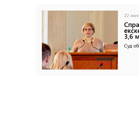
22 люто
Спра
екск
3,6 
Суд об