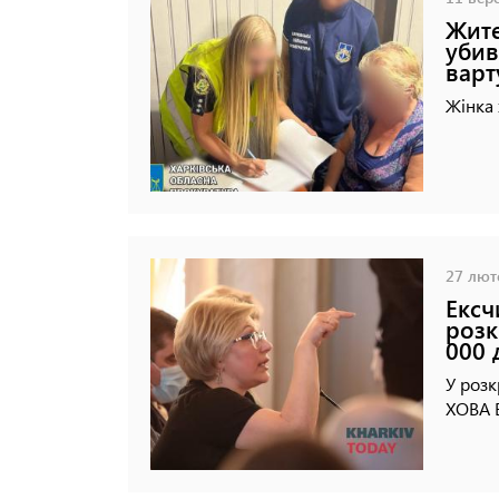
Жите
убив
варт
Жінка 
27 люто
Ексч
розк
000 
У роз
ХОВА В