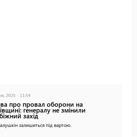
ня, 2025 - 11:54
ва про провал оборони на
івщині: генералу не змінили
біжний захід
алушкін залишиться під вартою.