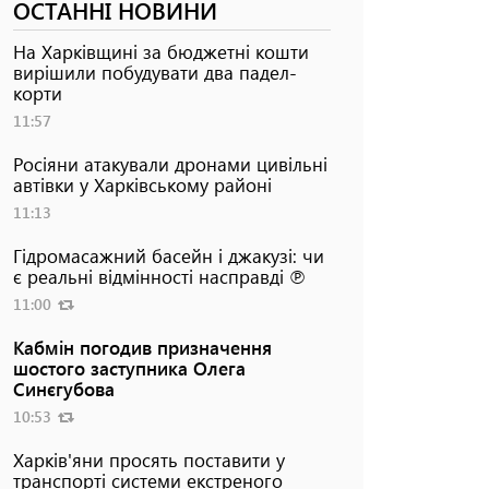
ОСТАННІ НОВИНИ
На Харківщині за бюджетні кошти
вирішили побудувати два падел-
корти
11:57
Росіяни атакували дронами цивільні
автівки у Харківському районі
11:13
Гідромасажний басейн і джакузі: чи
є реальні відмінності насправді ℗
11:00
Кабмін погодив призначення
шостого заступника Олега
Синєгубова
10:53
Харків'яни просять поставити у
транспорті системи екстреного