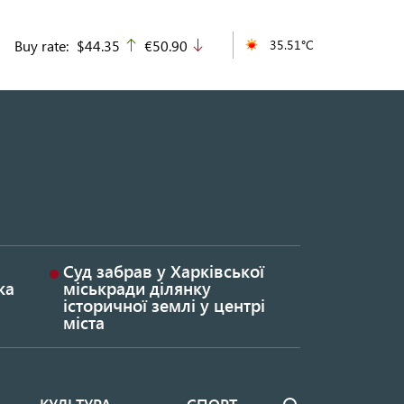
Buy rate:
$44.35
€50.90
35.51°C
up
down
Суд забрав у Харківської
ка
міськради ділянку
історичної землі у центрі
міста