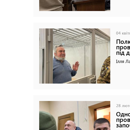
04 квіт
Полк
пров
під 
Ілля Л
28 люто
Одно
пров
запо