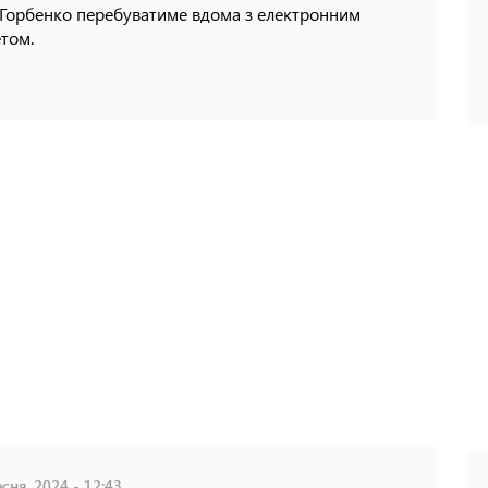
 Горбенко перебуватиме вдома з електронним
том.
сня, 2024 - 12:43