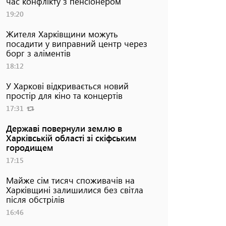
час конфлікту з пенсіонером
19:20
Жителя Харківщини можуть
посадити у виправний центр через
борг з аліментів
18:12
У Харкові відкривається новий
простір для кіно та концертів
17:31
Державі повернули землю в
Харківській області зі скіфським
городищем
17:15
Майже сім тисяч споживачів на
Харківщині залишилися без світла
після обстрілів
16:46