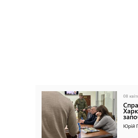
08 квіт
Спра
Харк
запо
Юрій Г