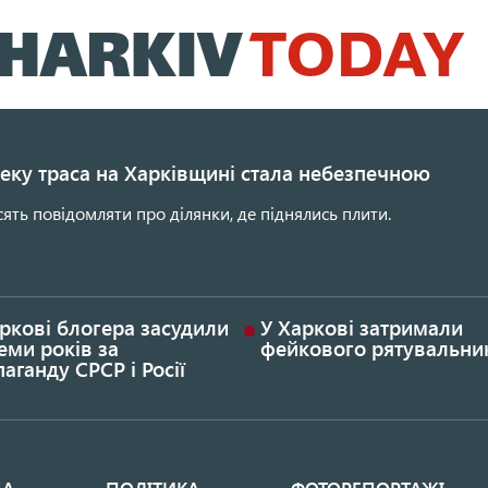
Перейти
до
основного
вмісту
еку траса на Харківщині стала небезпечною
сять повідомляти про ділянки, де піднялись плити.
ркові блогера засудили
У Харкові затримали
еми років за
фейкового рятувальни
аганду СРСР і Росії