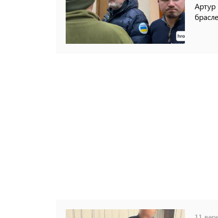
Артур
брасле
11 вере