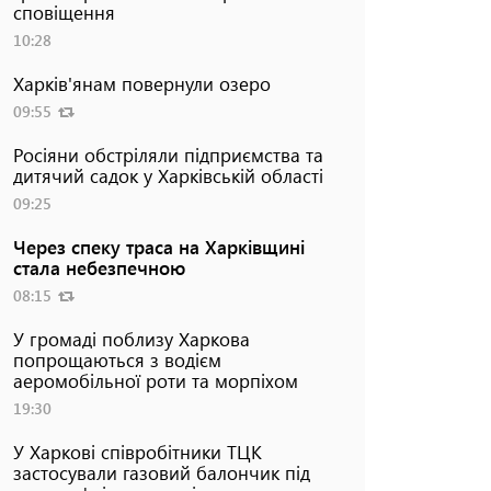
сповіщення
10:28
Харків'янам повернули озеро
09:55
Росіяни обстріляли підприємства та
дитячий садок у Харківській області
09:25
Через спеку траса на Харківщині
стала небезпечною
08:15
У громаді поблизу Харкова
попрощаються з водієм
аеромобільної роти та морпіхом
19:30
У Харкові співробітники ТЦК
застосували газовий балончик під