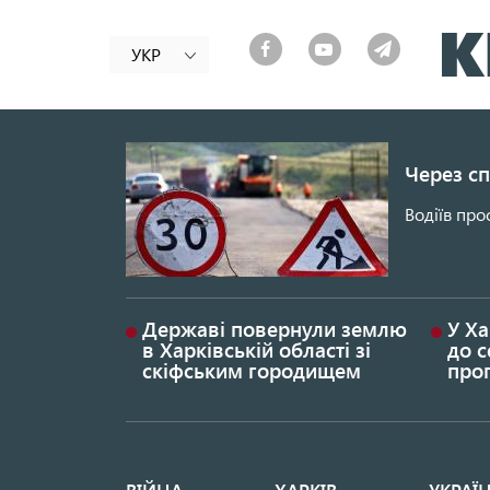
УКР
Через сп
Водіїв про
Державі повернули землю
У Ха
в Харківській області зі
до с
скіфським городищем
проп