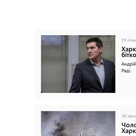
19 січн
Харк
бітк
Андрі
Раді.
30 лист
Чоло
Харк