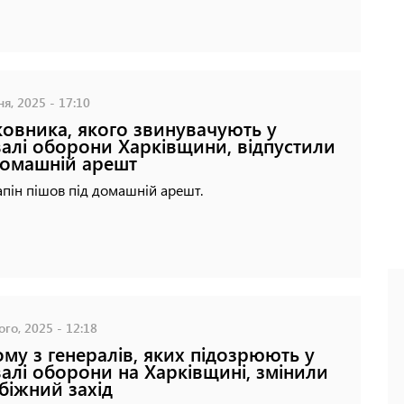
ня, 2025 - 17:10
овника, якого звинувачують у
алі оборони Харківщини, відпустили
домашній арешт
апін пішов під домашній арешт.
го, 2025 - 12:18
му з генералів, яких підозрюють у
алі оборони на Харківщині, змінили
біжний захід