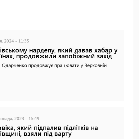
я, 2024 - 11:35
івському нардепу, який давав хабар у
оїнах, продовжили запобіжний захід
й Одарченко продовжує працювати у Верховній
опада, 2023 - 15:49
віка, який підпалив підлітків на
івщині, взяли під варту