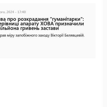
го, 2024 - 17:40
ва про розкрадання "гуманітарки":
ерівниці апарату ХОВА призначили
мільйона гривень застави
рав міру запобіжного заходу Вікторії Белявцевій.