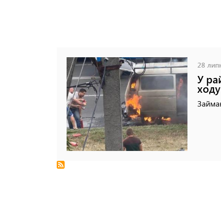
28 липн
У ра
ходу
Займан