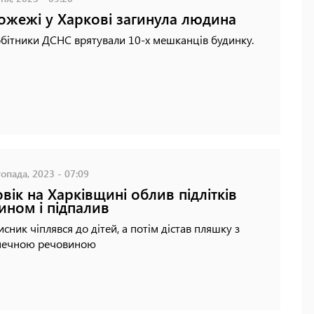
ожежі у Харкові загинула людина
бітники ДСНС врятували 10-х мешканців будинку.
опада, 2023 - 07:09
вік на Харківщині облив підлітків
ином і підпалив
сник чіплявся до дітей, а потім дістав пляшку з
печною речовиною