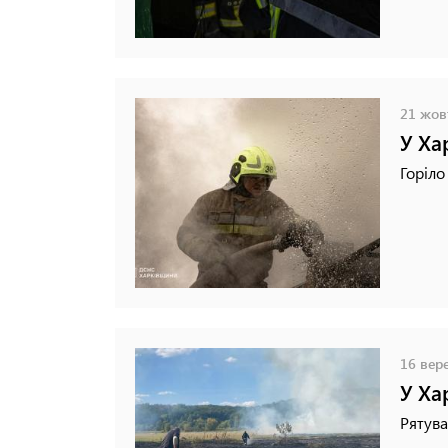
21 жовт
У Ха
Горіло
16 вере
У Ха
Рятува