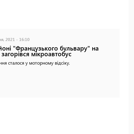
я, 2021 - 16:10
йоні "Французького бульвару" на
 загорівся мікроавтобус
ня сталося у моторному відсіку.