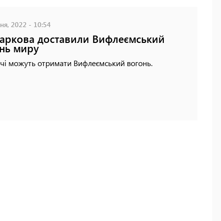
ня, 2022 - 10:54
аркова доставили Вифлеємський
нь миру
очі можуть отримати Вифлеємський вогонь.