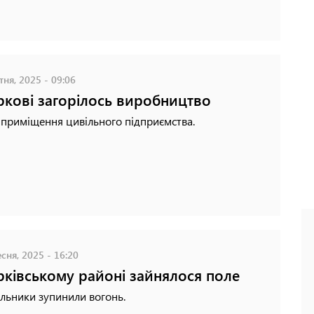
ня, 2025 - 09:06
ркові загорілось виробництво
 приміщення цивільного підприємства.
сня, 2025 - 16:20
рківському районі зайнялося поле
льники зупинили вогонь.