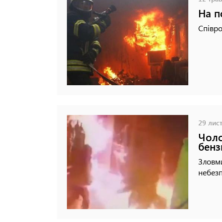
На п
Співро
29 лист
Чоло
бенз
Зловми
небез