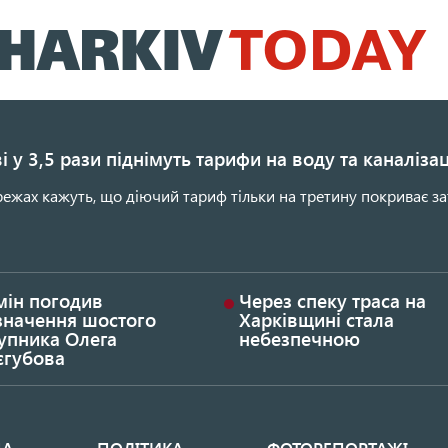
Перейти
до
основного
вмісту
і у 3,5 рази піднімуть тарифи на воду та каналіза
ежах кажуть, що діючий тариф тільки на третину покриває за
мін погодив
Через спеку траса на
значення шостого
Харківщині стала
упника Олега
небезпечною
єгубова