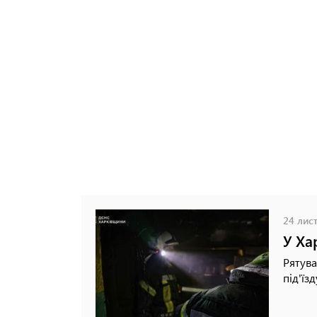
24 лист
У Ха
Рятува
під'їзд