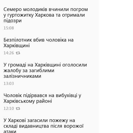
Семеро молодиків вчинили погром
у гуртожитку Харкова та отримали
підозри
15:08
Безпілотник вбив чоловіка на
Харківщині
14:26
У громаді на Харківщині оголосили
жалобу за загиблими
залізничниками
13:03
Чоловік підірвався на вибухівці у
Харківському районі
12:10
У Харкові загасили пожежу на
складі видавництва після ворожої
атаки