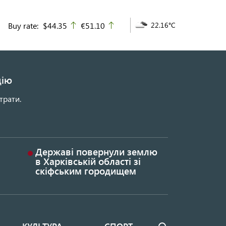
Buy rate:
$44.35
€51.10
22.16°C
up
up
цію
трати.
Державі повернули землю
в Харківській області зі
скіфським городищем