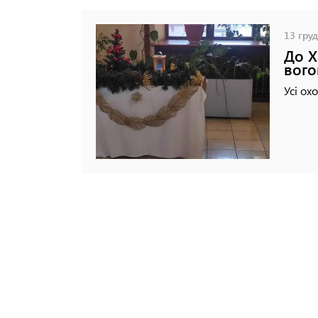
13 груд
До Х
вого
Усі ох