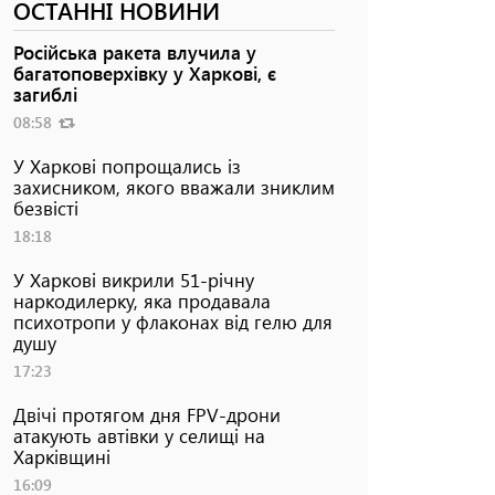
ОСТАННІ НОВИНИ
Російська ракета влучила у
багатоповерхівку у Харкові, є
загиблі
08:58
У Харкові попрощались із
захисником, якого вважали зниклим
безвісті
18:18
У Харкові викрили 51-річну
наркодилерку, яка продавала
психотропи у флаконах від гелю для
душу
17:23
Двічі протягом дня FPV-дрони
атакують автівки у селищі на
Харківщині
16:09