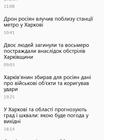
11:08
Дрон росіян влучив поблизу станції
метро у Харкові
10:41
Двоє людей загинули та восьмеро
постраждали внаслідок обстрілів
Харківщини
09:03
Харків’янин збирав для росіян дані
про військові об’єкти та коригував
удари
19:25
У Харкові та області прогнозують
град і шквали: якою буде погода у
вихідні
18:14