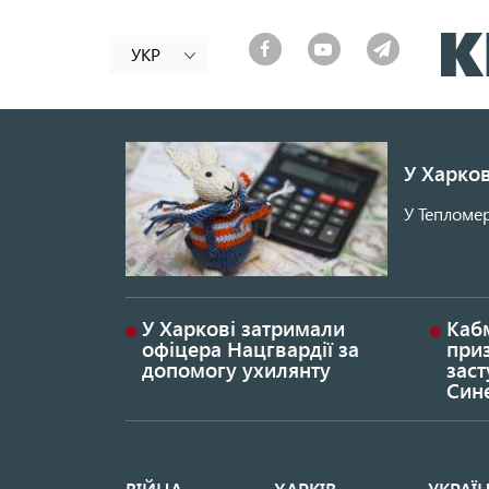
УКР
У Харков
У Тепломер
У Харкові затримали
Каб
офіцера Нацгвардії за
при
допомогу ухилянту
заст
Син