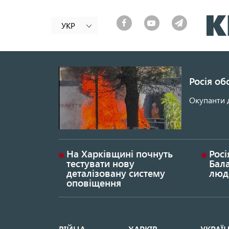
УКР
Росія об
Окупанти 
На Харківщині почнуть
Росі
тестувати нову
Бала
деталізовану систему
люд
оповіщення