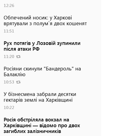
12:26
Обпечений носик: у Харкові
врятували з полум`я двох кошенят
11:51
Рух потягів у Лозовій зупинили
після атаки РФ
11:20
Росіяни скинули "Бандероль" на
Балаклію
10:53
У бізнесмена забрали десятки
гектарів землі на Харківщині
10:22
Росія обстріляла вокзал на
Харківщині — відомо про двох
загиблих залізничників