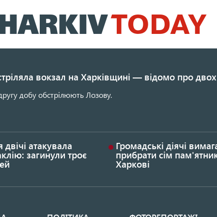
Перейти
до
основного
вмісту
стріляла вокзал на Харківщині — відомо про двох
другу добу обстрілюють Лозову.
я двічі атакувала
Громадські діячі вима
клію: загинули троє
прибрати сім пам'ятник
ей
Харкові