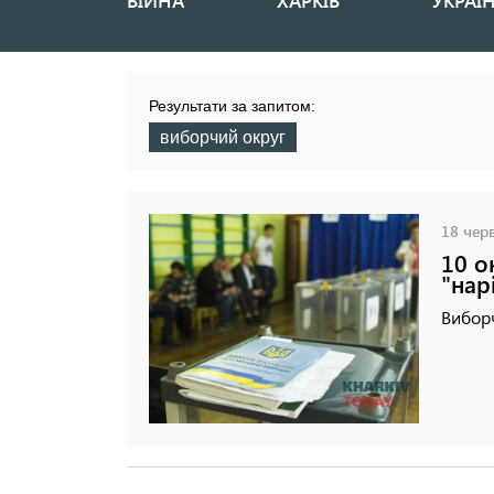
ВІЙНА
ХАРКІВ
УКРАЇ
Основная
навигация
Результати за запитом:
виборчий округ
18 черв
10 о
"нар
Виборч