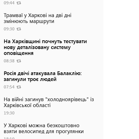
09:44
Трамваї у Харкові на дві дні
змінюють маршрути
09:30
На Харківщині почнуть тестувати
нову деталізовану систему
оповіщення
08:38
Росія двічі атакувала Балаклію:
загинули троє людей
07:54
На війні загинув "холодноярівець" із
Харківської області
19:30
У Харкові можна безкоштовно
взяти велосипед для прогулянки
18:10