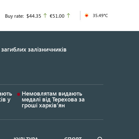
Buy rate:
$44.35
€51.00
35.49°C
up
up
 загиблих залізничників
гають
Немовлятам видають
ів у
медалі від Терехова за
гроші харків'ян