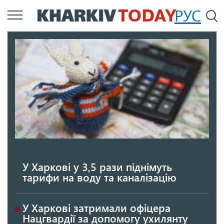
Перейти
РУС
П
до
основного
вмісту
У Харкові у 3,5 рази піднімуть
тарифи на воду та каналізацію
У Харкові затримали офіцера
Нацгвардії за допомогу ухилянту