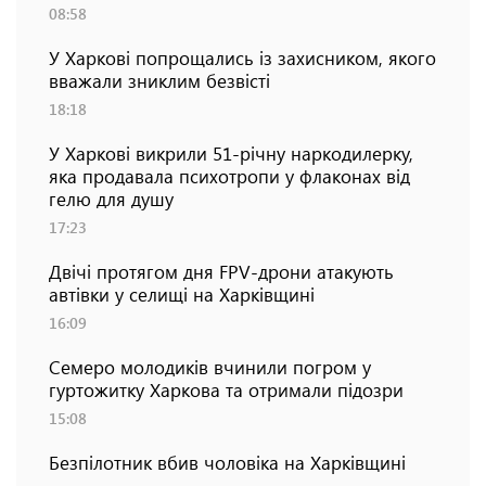
08:58
У Харкові попрощались із захисником, якого
вважали зниклим безвісті
18:18
У Харкові викрили 51-річну наркодилерку,
яка продавала психотропи у флаконах від
гелю для душу
17:23
Двічі протягом дня FPV-дрони атакують
автівки у селищі на Харківщині
16:09
Семеро молодиків вчинили погром у
гуртожитку Харкова та отримали підозри
15:08
Безпілотник вбив чоловіка на Харківщині